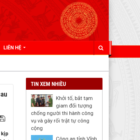
LIÊN HỆ
TIN XEM NHIỀU
sau
Khởi tố, bắt tạm
giam đối tượng
chống người thi hành công
vụ và gây rối trật tự công
cộng
 kịp
Công an tỉnh Vĩnh