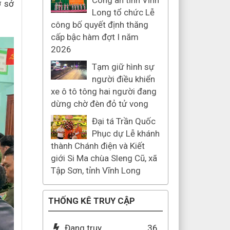
Công an tỉnh Vĩnh
ơ sở
Long tổ chức Lễ
công bố quyết định thăng
cấp bậc hàm đợt I năm
2026
Tạm giữ hình sự
người điều khiển
xe ô tô tông hai người đang
dừng chờ đèn đỏ tử vong
Đại tá Trần Quốc
Phục dự Lễ khánh
thành Chánh điện và Kiết
giới Si Ma chùa Sleng Cũ, xã
Tập Sơn, tỉnh Vĩnh Long
THỐNG KÊ TRUY CẬP
Đang truy
36