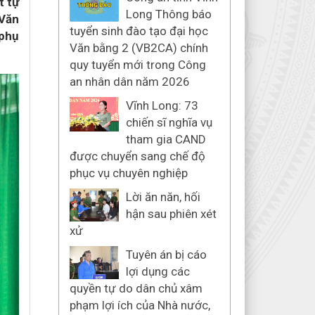
t tự
Long Thông báo
 Văn
tuyển sinh đào tạo đại học
 phụ
Văn bằng 2 (VB2CA) chính
quy tuyển mới trong Công
an nhân dân năm 2026
Vĩnh Long: 73
chiến sĩ nghĩa vụ
tham gia CAND
được chuyển sang chế độ
phục vụ chuyên nghiệp
Lời ăn năn, hối
hận sau phiên xét
xử
Tuyên án bị cáo
lợi dụng các
quyền tự do dân chủ xâm
phạm lợi ích của Nhà nước,