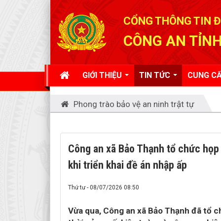
Đã kết nối EMC
CỔNG THÔNG TIN Đ
CÔNG AN TỈNH
GIỚI THIỆU
TIN TỨC
CUNG CẤ
Phong trào bảo vệ an ninh trật tự
Công an xã Bảo Thạnh tổ chức họp m
khi triển khai đề án nhập ấp
Thứ tư - 08/07/2026 08:50
Vừa qua, Công an xã Bảo Thạnh đã tổ c