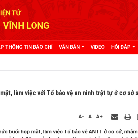
IỆN TỬ
 VĨNH LONG
P THÔNG TIN BÁO CHÍ
VĂN BẢN
VIDEO
HỎI ĐÁP
ặt, làm việc với Tổ bảo vệ an ninh trật tự ở cơ sở 
A-
A
A+
hức buổi họp mặt, làm việc Tổ bảo vệ ANTT ở cơ sở, nhằm