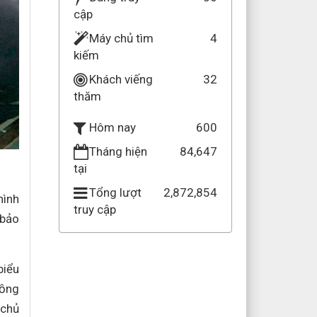
cập
Máy chủ tìm
4
kiếm
Khách viếng
32
thăm
600
Hôm nay
Tháng hiện
84,647
tại
Tổng lượt
2,872,854
hình
truy cập
 bảo
biểu
đồng
 chủ