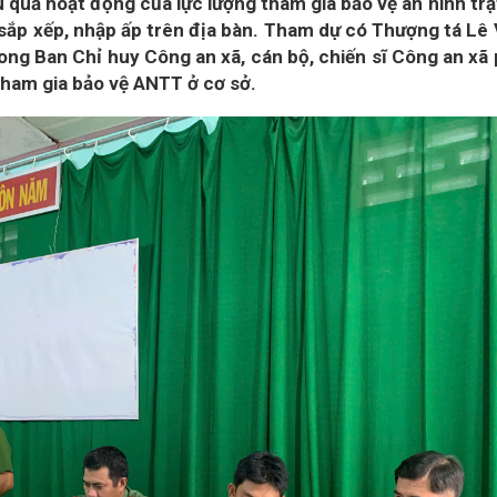
u quả hoạt động của lực lượng tham gia bảo vệ an ninh trậ
 sắp xếp, nhập ấp trên địa bàn. Tham dự có Thượng tá Lê
ong Ban Chỉ huy Công an xã, cán bộ, chiến sĩ Công an xã
 tham gia bảo vệ ANTT ở cơ sở.