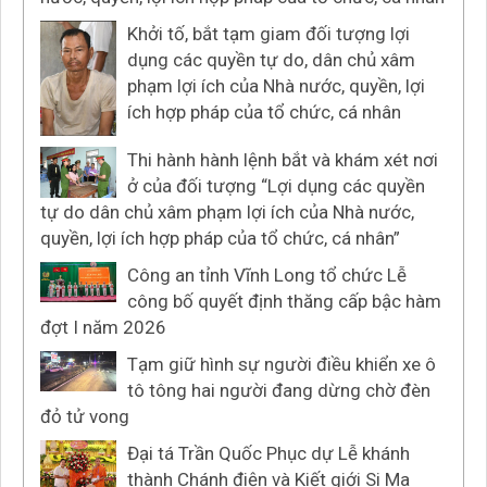
Khởi tố, bắt tạm giam đối tượng lợi
dụng các quyền tự do, dân chủ xâm
phạm lợi ích của Nhà nước, quyền, lợi
ích hợp pháp của tổ chức, cá nhân
Thi hành hành lệnh bắt và khám xét nơi
ở của đối tượng “Lợi dụng các quyền
tự do dân chủ xâm phạm lợi ích của Nhà nước,
quyền, lợi ích hợp pháp của tổ chức, cá nhân”
Công an tỉnh Vĩnh Long tổ chức Lễ
công bố quyết định thăng cấp bậc hàm
đợt I năm 2026
Tạm giữ hình sự người điều khiển xe ô
tô tông hai người đang dừng chờ đèn
đỏ tử vong
Đại tá Trần Quốc Phục dự Lễ khánh
thành Chánh điện và Kiết giới Si Ma