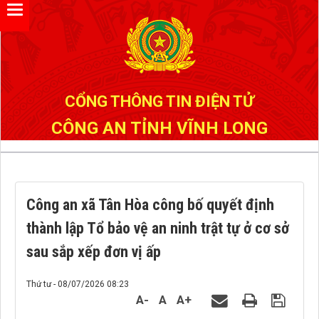
Đã kết nối EMC
CỔNG THÔNG TIN ĐIỆN TỬ
CÔNG AN TỈNH VĨNH LONG
Công an xã Tân Hòa công bố quyết định
thành lập Tổ bảo vệ an ninh trật tự ở cơ sở
sau sắp xếp đơn vị ấp
Thứ tư - 08/07/2026 08:23
A-
A
A+