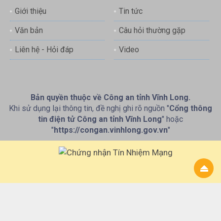
Giới thiệu
Tin tức
Văn bản
Câu hỏi thường gặp
Liên hệ - Hỏi đáp
Video
Bản quyền thuộc về Công an tỉnh Vĩnh Long.
Khi sử dụng lại thông tin, đề nghị ghi rõ nguồn "
Cổng thông
tin điện tử Công an tỉnh Vĩnh Long
" hoặc
"
https://congan.vinhlong.gov.vn
"