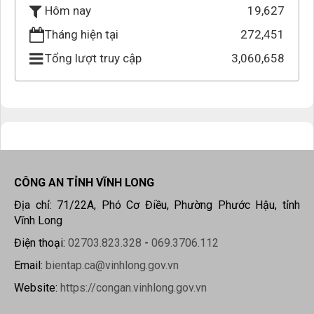
19,627
Hôm nay
Tháng hiện tại
272,451
Tổng lượt truy cập
3,060,658
CÔNG AN TỈNH VĨNH LONG
Địa chỉ: 71/22A, Phó Cơ Điều, Phường Phước Hậu, tỉnh
Vĩnh Long
Điện thoại:
02703.823.328
-
069.3706.112
Email:
bientap.ca@vinhlong.gov.vn
Website:
https://congan.vinhlong.gov.vn