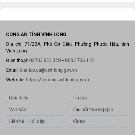
CÔNG AN TỈNH VĨNH LONG
Địa chỉ: 71/22A, Phó Cơ Điều, Phường Phước Hậu, tỉnh
Vĩnh Long
Điện thoại:
02703.823.328
-
069.3706.112
Email:
bientap.ca@vinhlong.gov.vn
Website:
https://congan.vinhlong.gov.vn
Giới thiệu
Tin tức
Văn bản
Câu hỏi thường gặp
Liên hệ - Hỏi đáp
Video