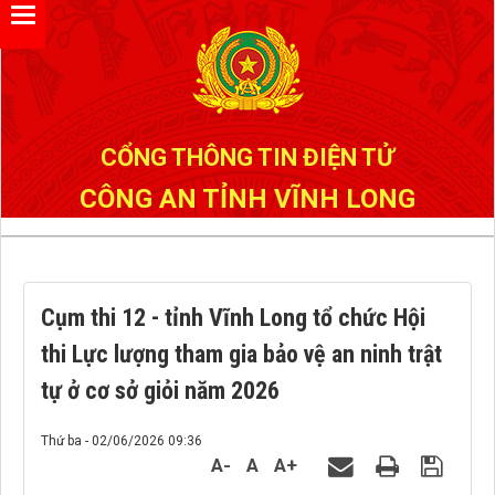
Đã kết nối EMC
CỔNG THÔNG TIN ĐIỆN TỬ
CÔNG AN TỈNH VĨNH LONG
Cụm thi 12 - tỉnh Vĩnh Long tổ chức Hội
thi Lực lượng tham gia bảo vệ an ninh trật
tự ở cơ sở giỏi năm 2026
Thứ ba - 02/06/2026 09:36
A-
A
A+