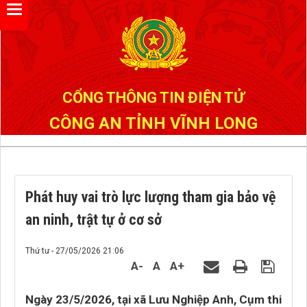
Đã kết nối EMC
CỔNG THÔNG TIN ĐIỆN TỬ
CÔNG AN TỈNH VĨNH LONG
Phát huy vai trò lực lượng tham gia bảo vệ
an ninh, trật tự ở cơ sở
Thứ tư - 27/05/2026 21:06
A-
A
A+
Ngày 23/5/2026, tại xã Lưu Nghiệp Anh, Cụm thi