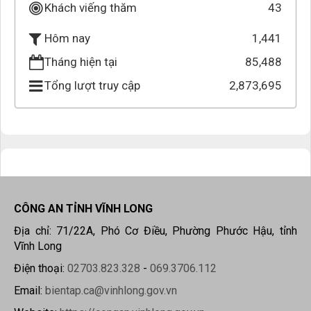
Khách viếng thăm
43
1,441
Hôm nay
Tháng hiện tại
85,488
Tổng lượt truy cập
2,873,695
CÔNG AN TỈNH VĨNH LONG
Địa chỉ: 71/22A, Phó Cơ Điều, Phường Phước Hậu, tỉnh
Vĩnh Long
Điện thoại:
02703.823.328
-
069.3706.112
Email:
bientap.ca@vinhlong.gov.vn