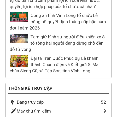
tự do dân chủ xâm phạm lợi ích của Nhà nước,
quyền, lợi ích hợp pháp của tổ chức, cá nhân”
Công an tỉnh Vĩnh Long tổ chức Lễ
công bố quyết định thăng cấp bậc hàm
đợt I năm 2026
Tạm giữ hình sự người điều khiển xe ô
tô tông hai người đang dừng chờ đèn
đỏ tử vong
Đại tá Trần Quốc Phục dự Lễ khánh
thành Chánh điện và Kiết giới Si Ma
chùa Sleng Cũ, xã Tập Sơn, tỉnh Vĩnh Long
THỐNG KÊ TRUY CẬP
Đang truy cập
52
Máy chủ tìm kiếm
9