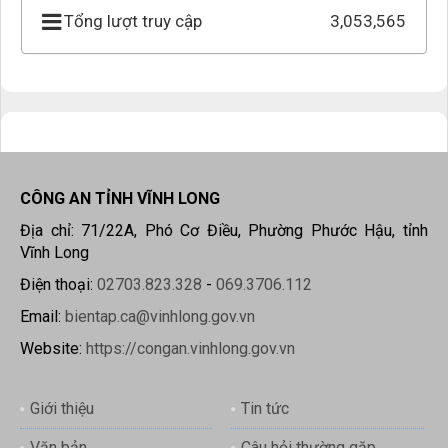
Tổng lượt truy cập
3,053,565
CÔNG AN TỈNH VĨNH LONG
Địa chỉ: 71/22A, Phó Cơ Điều, Phường Phước Hậu, tỉnh
Vĩnh Long
Điện thoại:
02703.823.328
-
069.3706.112
Email:
bientap.ca@vinhlong.gov.vn
Website:
https://congan.vinhlong.gov.vn
Giới thiệu
Tin tức
Văn bản
Câu hỏi thường gặp