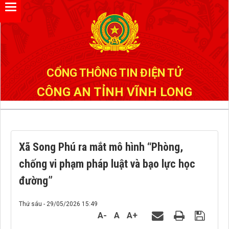
Đã kết nối EMC
CỔNG THÔNG TIN ĐIỆN TỬ
CÔNG AN TỈNH VĨNH LONG
Xã Song Phú ra mắt mô hình “Phòng,
chống vi phạm pháp luật và bạo lực học
đường”
Thứ sáu - 29/05/2026 15:49
A-
A
A+