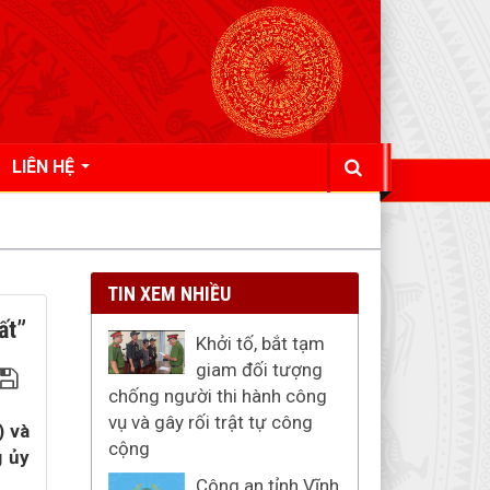
LIÊN HỆ
TIN XEM NHIỀU
ất”
Khởi tố, bắt tạm
giam đối tượng
chống người thi hành công
vụ và gây rối trật tự công
) và
cộng
g ủy
Công an tỉnh Vĩnh