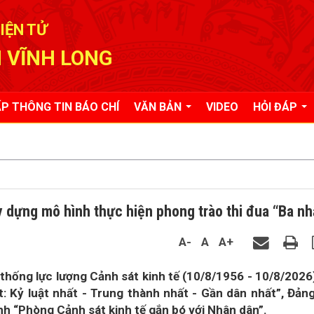
IỆN TỬ
 VĨNH LONG
P THÔNG TIN BÁO CHÍ
VĂN BẢN
VIDEO
HỎI ĐÁP
 dựng mô hình thực hiện phong trào thi đua “Ba nh
A-
A
A+
thống lực lượng Cảnh sát kinh tế (10/8/1956 - 10/8/2026
: Kỷ luật nhất - Trung thành nhất - Gần dân nhất”, Đản
h “Phòng Cảnh sát kinh tế gắn bó với Nhân dân”.