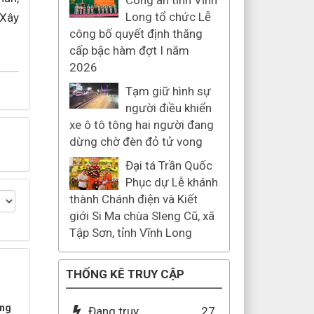
Công an tỉnh Vĩnh
Long tổ chức Lễ
 Xây
công bố quyết định thăng
cấp bậc hàm đợt I năm
2026
Tạm giữ hình sự
người điều khiển
xe ô tô tông hai người đang
dừng chờ đèn đỏ tử vong
Đại tá Trần Quốc
Phục dự Lễ khánh
thành Chánh điện và Kiết
giới Si Ma chùa Sleng Cũ, xã
Tập Sơn, tỉnh Vĩnh Long
THỐNG KÊ TRUY CẬP
ông
Đang truy
27