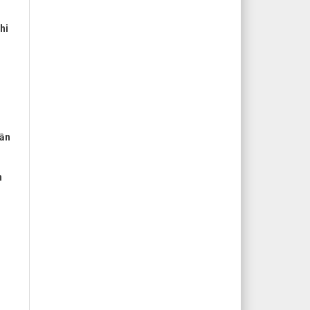
hi
lần
n