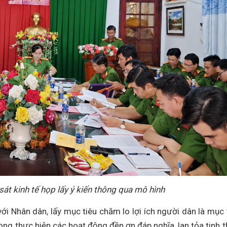
át kinh tế họp lấy ý kiến thông qua mô hình
 với Nhân dân, lấy mục tiêu chăm lo lợi ích người dân là mục 
ọng thực hiện các hoạt động đền ơn đáp nghĩa, lan tỏa tinh t