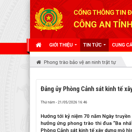
Đã kết nối EMC
CỔNG THÔNG TIN Đ
CÔNG AN TỈNH
GIỚI THIỆU
TIN TỨC
CUNG CẤ
Phong trào bảo vệ an ninh trật tự
Đảng ủy Phòng Cảnh sát kinh tế xây
Thứ năm - 21/05/2026 16:46
Hướng tới kỷ niệm 70 năm Ngày truyền 
hưởng ứng phong trào thi đua “Ba nhất
Phòng Cảnh sát kinh tế xây dựng mô hìn