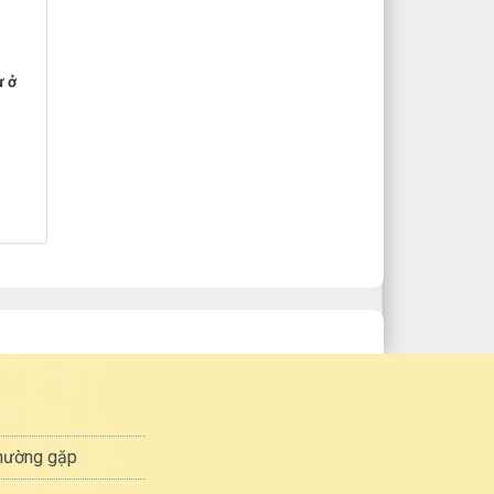
ự ở
thường gặp