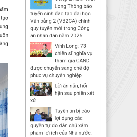
Long Thông báo
thấm
tuyển sinh đào tạo đại học
 tạo
Văn bằng 2 (VB2CA) chính
cung
quy tuyển mới trong Công
buôn
an nhân dân năm 2026
làng
Vĩnh Long: 73
chiến sĩ nghĩa vụ
tham gia CAND
được chuyển sang chế độ
phục vụ chuyên nghiệp
Lời ăn năn, hối
hận sau phiên xét
xử
Tuyên án bị cáo
lợi dụng các
quyền tự do dân chủ xâm
phạm lợi ích của Nhà nước,