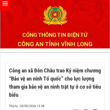
Đã kết nối EMC
CỔNG THÔNG TIN ĐIỆN TỬ
CÔNG AN TỈNH VĨNH LONG
Công an xã Đôn Châu trao Kỷ niệm chương
“Bảo vệ an ninh Tổ quốc” cho lực lượng
tham gia bảo vệ an ninh trật tự ở cơ sở tiêu
biểu
Thứ tư - 20/05/2026 13:38