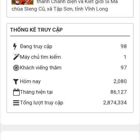
thành Chánh điện và Kiết giới Si Ma
chùa Sleng Cũ, xã Tập Sơn, tỉnh Vĩnh Long
THỐNG KÊ TRUY CẬP
Đang truy cập
98
Máy chủ tìm kiếm
1
Khách viếng thăm
97
2,080
Hôm nay
Tháng hiện tại
86,127
Tổng lượt truy cập
2,874,334