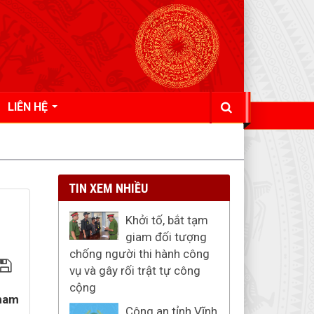
LIÊN HỆ
TIN XEM NHIỀU
Khởi tố, bắt tạm
giam đối tượng
chống người thi hành công
vụ và gây rối trật tự công
cộng
tham
Công an tỉnh Vĩnh