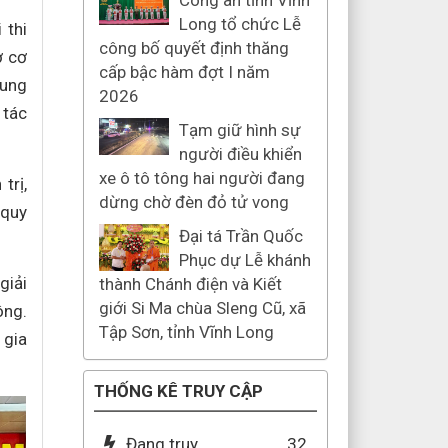
Công an tỉnh Vĩnh
Long tổ chức Lễ
 thi
công bố quyết định thăng
ở cơ
cấp bậc hàm đợt I năm
dung
2026
 tác
Tạm giữ hình sự
người điều khiển
xe ô tô tông hai người đang
trị,
dừng chờ đèn đỏ tử vong
 quy
Đại tá Trần Quốc
Phục dự Lễ khánh
giải
thành Chánh điện và Kiết
giới Si Ma chùa Sleng Cũ, xã
ông.
Tập Sơn, tỉnh Vĩnh Long
 gia
THỐNG KÊ TRUY CẬP
Đang truy
32