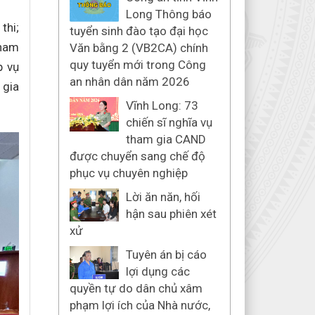
Long Thông báo
thi;
tuyển sinh đào tạo đại học
tham
Văn bằng 2 (VB2CA) chính
quy tuyển mới trong Công
p vụ
an nhân dân năm 2026
 gia
Vĩnh Long: 73
chiến sĩ nghĩa vụ
tham gia CAND
được chuyển sang chế độ
phục vụ chuyên nghiệp
Lời ăn năn, hối
hận sau phiên xét
xử
Tuyên án bị cáo
lợi dụng các
quyền tự do dân chủ xâm
phạm lợi ích của Nhà nước,