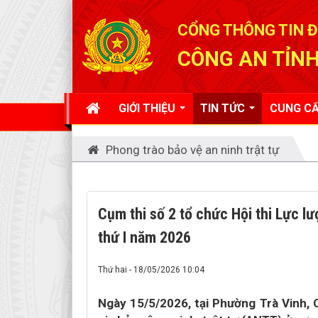
Đã kết nối EMC
CỔNG THÔNG TIN Đ
CÔNG AN TỈNH
GIỚI THIỆU
TIN TỨC
CUNG CẤ
Phong trào bảo vệ an ninh trật tự
Cụm thi số 2 tổ chức Hội thi Lực lượ
thứ I năm 2026
Thứ hai - 18/05/2026 10:04
Ngày 15/5/2026, tại Phường Trà Vinh, 