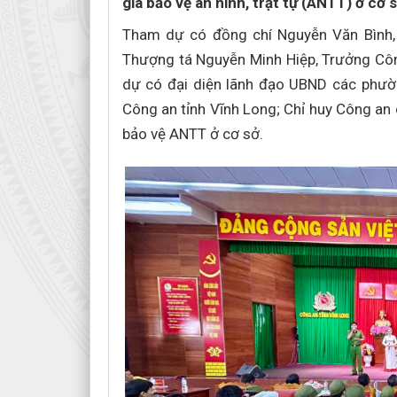
gia bảo vệ an ninh, trật tự (ANTT) ở cơ s
Tham dự có đồng chí Nguyễn Văn Bình, 
Thượng tá Nguyễn Minh Hiệp, Trưởng Côn
dự có đại diện lãnh đạo UBND các phườn
Công an tỉnh Vĩnh Long; Chỉ huy Công an
bảo vệ ANTT ở cơ sở.