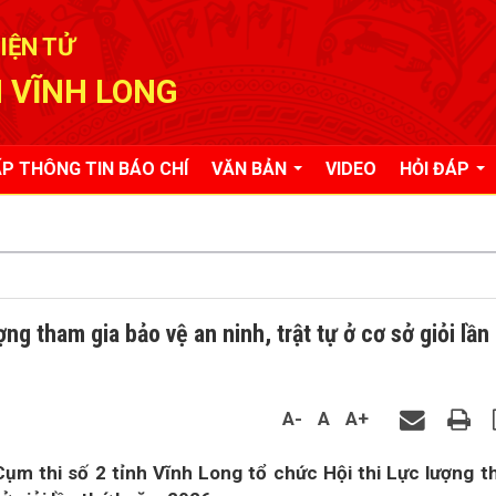
IỆN TỬ
 VĨNH LONG
P THÔNG TIN BÁO CHÍ
VĂN BẢN
VIDEO
HỎI ĐÁP
ng tham gia bảo vệ an ninh, trật tự ở cơ sở giỏi lần
A-
A
A+
Cụm thi số 2 tỉnh Vĩnh Long tổ chức Hội thi Lực lượng 