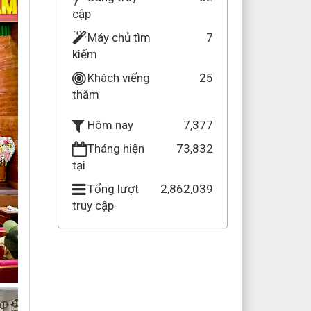
cập
Máy chủ tìm
7
kiếm
Khách viếng
25
thăm
7,377
Hôm nay
Tháng hiện
73,832
tại
Tổng lượt
2,862,039
truy cập