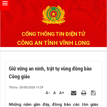
Đã kết nối EMC
CỔNG THÔNG TIN ĐIỆN TỬ
CÔNG AN TỈNH VĨNH LONG
Giữ vững an ninh, trật tự vùng đồng bào
Công giáo
Thứ tư - 20/05/2026 13:29
A-
A
A+
Những năm gần đây, đồng bào các tôn giáo