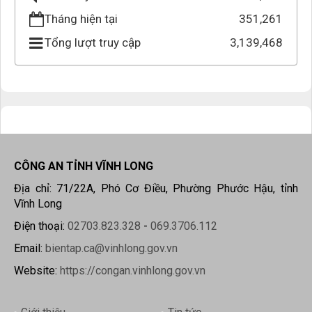
Tháng hiện tại
351,261
Tổng lượt truy cập
3,139,468
CÔNG AN TỈNH VĨNH LONG
Địa chỉ: 71/22A, Phó Cơ Điều, Phường Phước Hậu, tỉnh
Vĩnh Long
Điện thoại:
02703.823.328
-
069.3706.112
Email:
bientap.ca@vinhlong.gov.vn
Website:
https://congan.vinhlong.gov.vn