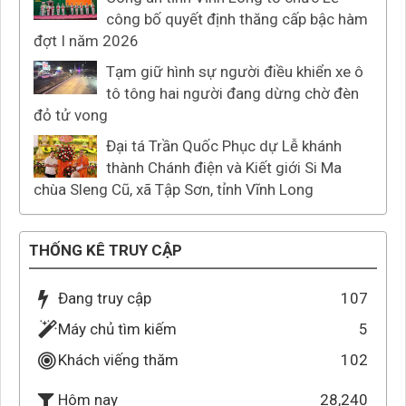
công bố quyết định thăng cấp bậc hàm
đợt I năm 2026
Tạm giữ hình sự người điều khiển xe ô
tô tông hai người đang dừng chờ đèn
đỏ tử vong
Đại tá Trần Quốc Phục dự Lễ khánh
thành Chánh điện và Kiết giới Si Ma
chùa Sleng Cũ, xã Tập Sơn, tỉnh Vĩnh Long
THỐNG KÊ TRUY CẬP
Đang truy cập
107
Máy chủ tìm kiếm
5
Khách viếng thăm
102
28,240
Hôm nay