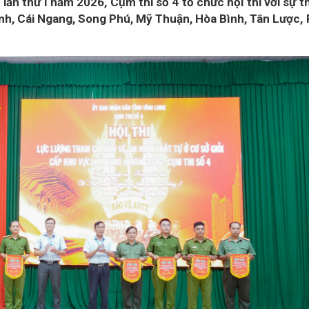
c lần thứ I năm 2026, Cụm thi số 4 tổ chức hội thi với sự 
Bình, Cái Ngang, Song Phú, Mỹ Thuận, Hòa Bình, Tân Lược,