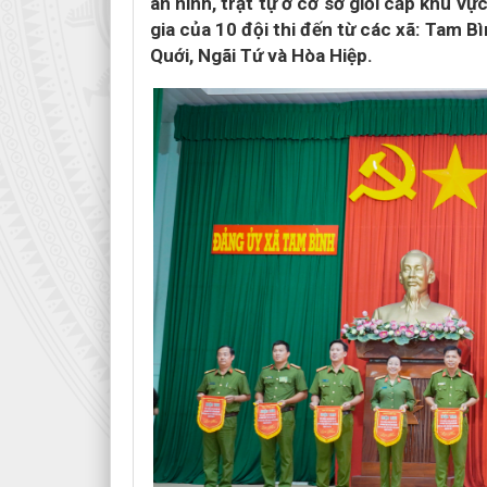
an ninh, trật tự ở cơ sở giỏi cấp khu vự
gia của 10 đội thi đến từ các xã: Tam 
Quới, Ngãi Tứ và Hòa Hiệp.