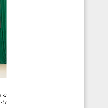
à kỹ
 xây