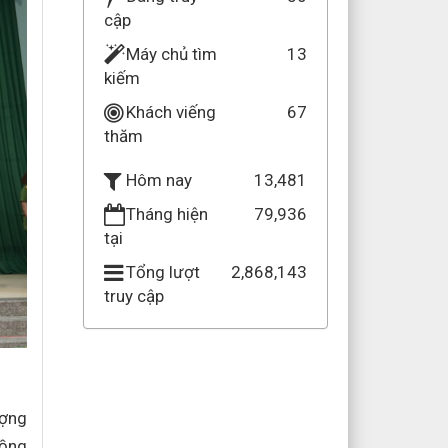
cập
Máy chủ tìm
13
kiếm
Khách viếng
67
thăm
13,481
Hôm nay
Tháng hiện
79,936
tại
Tổng lượt
2,868,143
truy cập
ượng
đồng