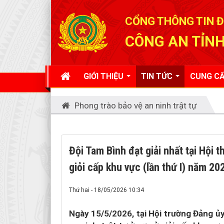
Đã kết nối EMC
CỔNG THÔNG TIN Đ
CÔNG AN TỈNH
GIỚI THIỆU
TIN TỨC
CUNG CẤ
Phong trào bảo vệ an ninh trật tự
Đội Tam Bình đạt giải nhất tại Hội t
giỏi cấp khu vực (lần thứ I) năm 20
Thứ hai - 18/05/2026 10:34
Ngày 15/5/2026, tại Hội trường Đảng ủy