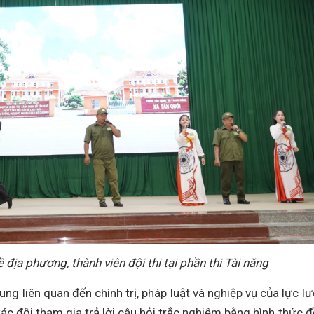
ề địa phương, thành viên đội thi tại phần thi Tài năng
ung liên quan đến chính trị, pháp luật và nghiệp vụ của lực l
 Các đội tham gia trả lời câu hỏi trắc nghiệm bằng hình thức 