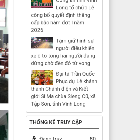
Công an tỉnh Vĩnh
Long tổ chức Lễ
công bố quyết định thăng
cấp bậc hàm đợt I năm
2026
Tạm giữ hình sự
người điều khiển
xe ô tô tông hai người đang
dừng chờ đèn đỏ tử vong
Đại tá Trần Quốc
Phục dự Lễ khánh
thành Chánh điện và Kiết
giới Si Ma chùa Sleng Cũ, xã
Tập Sơn, tỉnh Vĩnh Long
THỐNG KÊ TRUY CẬP
Đang truy
80