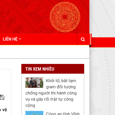
LIÊN HỆ
TIN XEM NHIỀU
Khởi tố, bắt tạm
giam đối tượng
chống người thi hành công
vụ và gây rối trật tự công
cộng
o vệ
Công an tỉnh Vĩnh