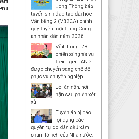
tham
Long Thông báo
 Phú
tuyển sinh đào tạo đại học
Văn bằng 2 (VB2CA) chính
quy tuyển mới trong Công
an nhân dân năm 2026
Vĩnh Long: 73
chiến sĩ nghĩa vụ
tham gia CAND
được chuyển sang chế độ
phục vụ chuyên nghiệp
Lời ăn năn, hối
hận sau phiên xét
xử
Tuyên án bị cáo
lợi dụng các
quyền tự do dân chủ xâm
phạm lợi ích của Nhà nước,