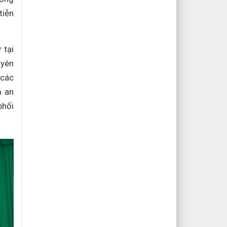
tiễn
 tại
uyên
 các
m an
phối