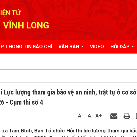
IỆN TỬ
 VĨNH LONG
P THÔNG TIN BÁO CHÍ
VĂN BẢN
VIDEO
HỎI ĐÁP
hi Lực lượng tham gia bảo vệ an ninh, trật tự ở cơ sở
26 - Cụm thi số 4
A-
A
A+
 xã Tam Bình, Ban Tổ chức Hội thi lực lượng tham gia bả