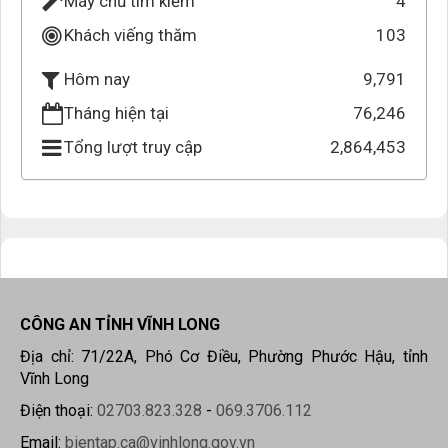
Máy chủ tìm kiếm
4
Khách viếng thăm
103
9,791
Hôm nay
Tháng hiện tại
76,246
Tổng lượt truy cập
2,864,453
CÔNG AN TỈNH VĨNH LONG
Địa chỉ: 71/22A, Phó Cơ Điều, Phường Phước Hậu, tỉnh
Vĩnh Long
Điện thoại:
02703.823.328
-
069.3706.112
Email:
bientap.ca@vinhlong.gov.vn