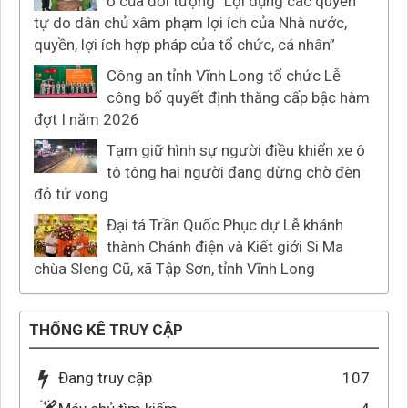
ở của đối tượng “Lợi dụng các quyền
tự do dân chủ xâm phạm lợi ích của Nhà nước,
quyền, lợi ích hợp pháp của tổ chức, cá nhân”
Công an tỉnh Vĩnh Long tổ chức Lễ
công bố quyết định thăng cấp bậc hàm
đợt I năm 2026
Tạm giữ hình sự người điều khiển xe ô
tô tông hai người đang dừng chờ đèn
đỏ tử vong
Đại tá Trần Quốc Phục dự Lễ khánh
thành Chánh điện và Kiết giới Si Ma
chùa Sleng Cũ, xã Tập Sơn, tỉnh Vĩnh Long
THỐNG KÊ TRUY CẬP
Đang truy cập
107