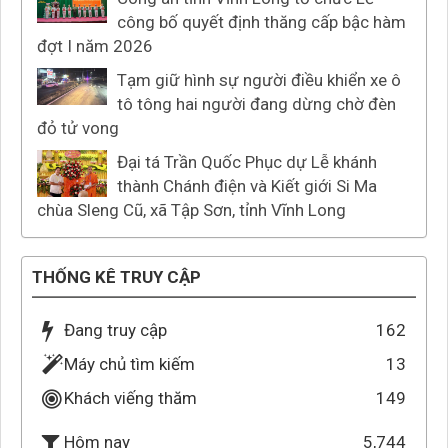
công bố quyết định thăng cấp bậc hàm
đợt I năm 2026
Tạm giữ hình sự người điều khiển xe ô
tô tông hai người đang dừng chờ đèn
đỏ tử vong
Đại tá Trần Quốc Phục dự Lễ khánh
thành Chánh điện và Kiết giới Si Ma
chùa Sleng Cũ, xã Tập Sơn, tỉnh Vĩnh Long
THỐNG KÊ TRUY CẬP
Đang truy cập
162
Máy chủ tìm kiếm
13
Khách viếng thăm
149
5,744
Hôm nay