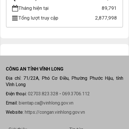
Tháng hiện tại
89,791
Tổng lượt truy cập
2,877,998
CÔNG AN TỈNH VĨNH LONG
Địa chỉ: 71/22A, Phó Cơ Điều, Phường Phước Hậu, tỉnh
Vĩnh Long
Điện thoại:
02703.823.328
-
069.3706.112
Email:
bientap.ca@vinhlong.gov.vn
Website:
https://congan.vinhlong.gov.vn