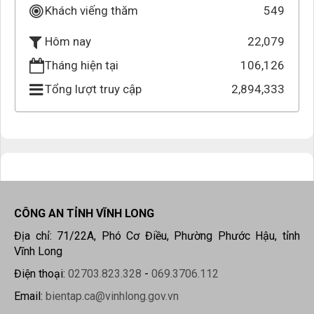
Khách viếng thăm
549
22,079
Hôm nay
Tháng hiện tại
106,126
Tổng lượt truy cập
2,894,333
CÔNG AN TỈNH VĨNH LONG
Địa chỉ: 71/22A, Phó Cơ Điều, Phường Phước Hậu, tỉnh
Vĩnh Long
Điện thoại:
02703.823.328
-
069.3706.112
Email:
bientap.ca@vinhlong.gov.vn