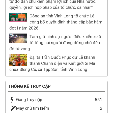
tự do dân chủ xâm phạm lợi ích của Nhà nước,
quyền, lợi ích hợp pháp của tổ chức, cá nhân”
Công an tỉnh Vĩnh Long tổ chức Lễ
công bố quyết định thăng cấp bậc hàm
đợt I năm 2026
Tạm giữ hình sự người điều khiển xe ô
tô tông hai người đang dừng chờ đèn
đỏ tử vong
Đại tá Trần Quốc Phục dự Lễ khánh
thành Chánh điện và Kiết giới Si Ma
chùa Sleng Cũ, xã Tập Sơn, tỉnh Vĩnh Long
THỐNG KÊ TRUY CẬP
Đang truy cập
551
Máy chủ tìm kiếm
2