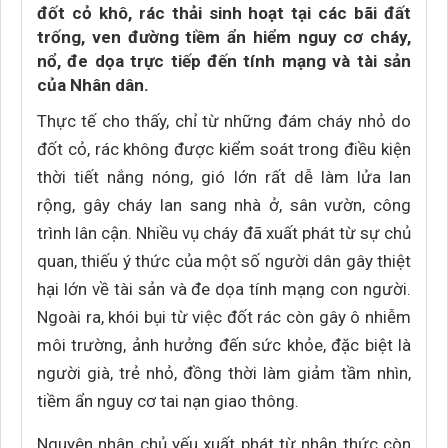
đốt cỏ khô, rác thải sinh hoạt tại các bãi đất
trống, ven đường tiềm ẩn hiểm nguy cơ cháy,
nổ, đe dọa trực tiếp đến tính mạng và tài sản
của Nhân dân.
Thực tế cho thấy, chỉ từ những đám cháy nhỏ do
đốt cỏ, rác không được kiểm soát trong điều kiện
thời tiết nắng nóng, gió lớn rất dễ làm lửa lan
rộng, gây cháy lan sang nhà ở, sân vườn, công
trình lân cận. Nhiều vụ cháy đã xuất phát từ sự chủ
quan, thiếu ý thức của một số người dân gây thiệt
hại lớn về tài sản và đe dọa tính mạng con người.
Ngoài ra, khói bụi từ việc đốt rác còn gây ô nhiễm
môi trường, ảnh hưởng đến sức khỏe, đặc biệt là
người già, trẻ nhỏ, đồng thời làm giảm tầm nhìn,
tiềm ẩn nguy cơ tai nạn giao thông.
Nguyên nhân chủ yếu xuất phát từ nhận thức còn