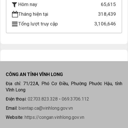
65,615
Hôm nay
Tháng hiện tại
318,439
Tổng lượt truy cập
3,106,646
CÔNG AN TỈNH VĨNH LONG
Địa chỉ: 71/22A, Phó Cơ Điều, Phường Phước Hậu, tỉnh
Vĩnh Long
Điện thoại:
02703.823.328
-
069.3706.112
Email:
bientap.ca@vinhlong.gov.vn
Website:
https://congan.vinhlong.gov.vn