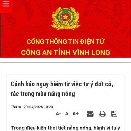
Đã kết nối EMC
CỔNG THÔNG TIN ĐIỆN TỬ
CÔNG AN TỈNH VĨNH LONG
Cảnh báo nguy hiểm từ việc tự ý đốt cỏ,
rác trong mùa nắng nóng
Thứ tư - 29/04/2026 10:20
A-
A
A+
Trong điều kiện thời tiết nắng nóng, hành vi tự ý