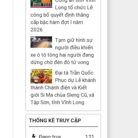
Công an tỉnh Vĩnh
Long tổ chức Lễ
công bố quyết định thăng
cấp bậc hàm đợt I năm
2026
Tạm giữ hình sự
người điều khiển
xe ô tô tông hai người đang
dừng chờ đèn đỏ tử vong
Đại tá Trần Quốc
Phục dự Lễ khánh
thành Chánh điện và Kiết
giới Si Ma chùa Sleng Cũ, xã
Tập Sơn, tỉnh Vĩnh Long
THỐNG KÊ TRUY CẬP
Đang truy
121