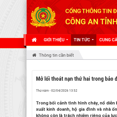
Đã kết nối EMC
CỔNG THÔNG TIN Đ
CÔNG AN TỈNH
GIỚI THIỆU
TIN TỨC
CUNG CẤ
Thông tin cần biết
Mở lối thoát nạn thứ hai trong bảo
Thứ năm - 02/04/2026 13:52
Trong bối cảnh tình hình cháy, nổ diễn 
xuất kinh doanh, hộ gia đình và nhà ố
không còn là trách nhiệm riêng của lự