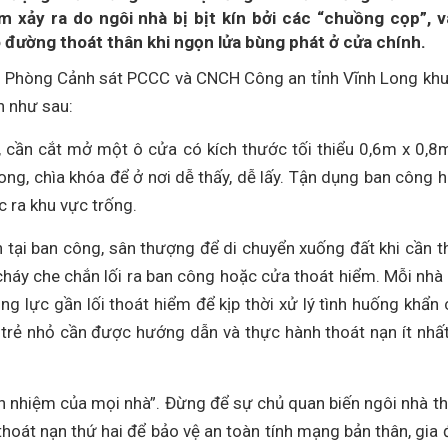
m xảy ra do ngôi nhà bị bịt kín bởi các “chuồng cọp”, 
 đường thoát thân khi ngọn lửa bùng phát ở cửa chính.
n, Phòng Cảnh sát PCCC và CNCH Công an tỉnh Vĩnh Long kh
n như sau:
 cần cắt mở một ô cửa có kích thước tối thiểu 0,6m x 0,8
ong, chìa khóa để ở nơi dễ thấy, dễ lấy. Tận dụng ban công 
c ra khu vực trống.
 tại ban công, sân thượng để di chuyển xuống đất khi cần th
cháy che chắn lối ra ban công hoặc cửa thoát hiểm. Mỗi nhà
ộng lực gần lối thoát hiểm để kịp thời xử lý tình huống khẩn 
n trẻ nhỏ cần được hướng dẫn và thực hành thoát nạn ít nhấ
ch nhiệm của mọi nhà”. Đừng để sự chủ quan biến ngôi nhà t
thoát nạn thứ hai để bảo vệ an toàn tính mạng bản thân, gia 