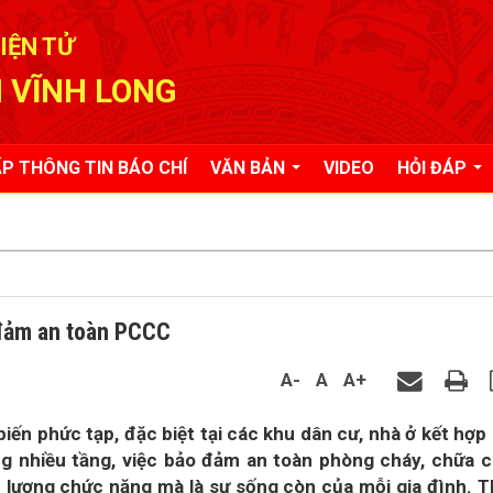
IỆN TỬ
 VĨNH LONG
P THÔNG TIN BÁO CHÍ
VĂN BẢN
VIDEO
HỎI ĐÁP
 đảm an toàn PCCC
A-
A
A+
biến phức tạp, đặc biệt tại các khu dân cư, nhà ở kết hợp
ng nhiều tầng, việc bảo đảm an toàn phòng cháy, chữa 
c lượng chức năng mà là sự sống còn của mỗi gia đình. 