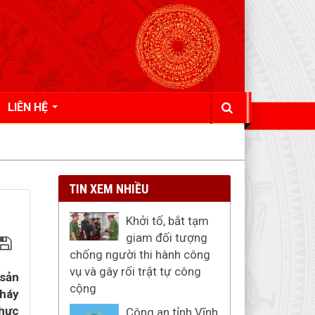
LIÊN HỆ
TIN XEM NHIỀU
Khởi tố, bắt tạm
giam đối tượng
chống người thi hành công
vụ và gây rối trật tự công
 sản
cộng
cháy
Thực
Công an tỉnh Vĩnh