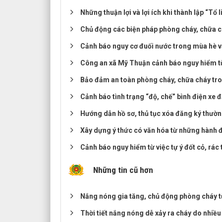
Những thuận lợi và lợi ích khi thành lập “Tổ
Chủ động các biện pháp phòng cháy, chữa c
Cảnh báo nguy cơ đuối nước trong mùa hè v
Công an xã Mỹ Thuận cảnh báo nguy hiểm từ 
Bảo đảm an toàn phòng cháy, chữa cháy tr
Cảnh báo tình trạng “độ, chế” bình điện xe đ
Hướng dẫn hồ sơ, thủ tục xóa đăng ký thường
Xây dựng ý thức có văn hóa từ những hành 
Cảnh báo nguy hiểm từ việc tự ý đốt cỏ, rá
Những tin cũ hơn
Nắng nóng gia tăng, chủ động phòng cháy từ
Thời tiết nắng nóng dễ xảy ra cháy do nhiề