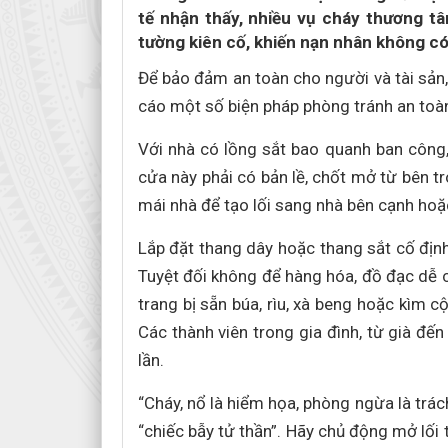
tế nhận thấy, nhiều vụ cháy thương tâ
tường kiên cố, khiến nạn nhân không có
Để bảo đảm an toàn cho người và tài sả
cáo một số biện pháp phòng tránh an toà
Với nhà có lồng sắt bao quanh ban công,
cửa này phải có bản lề, chốt mở từ bên tr
mái nhà để tạo lối sang nhà bên cạnh hoặ
Lắp đặt thang dây hoặc thang sắt cố định
Tuyệt đối không để hàng hóa, đồ đạc dễ 
trang bị sẵn búa, rìu, xà beng hoặc kìm c
Các thành viên trong gia đình, từ già đế
lần.
“Cháy, nổ là hiểm họa, phòng ngừa là trá
“chiếc bẫy tử thần”. Hãy chủ động mở lối 