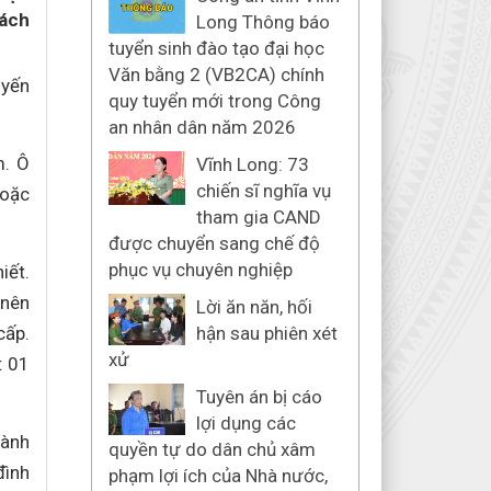
vách
Long Thông báo
tuyển sinh đào tạo đại học
Văn bằng 2 (VB2CA) chính
uyến
quy tuyển mới trong Công
an nhân dân năm 2026
m. Ô
Vĩnh Long: 73
chiến sĩ nghĩa vụ
hoặc
tham gia CAND
được chuyển sang chế độ
phục vụ chuyên nghiệp
iết.
 nên
Lời ăn năn, hối
cấp.
hận sau phiên xét
xử
t 01
Tuyên án bị cáo
lợi dụng các
hành
quyền tự do dân chủ xâm
đình
phạm lợi ích của Nhà nước,