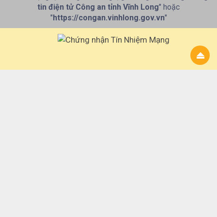
tin điện tử Công an tỉnh Vĩnh Long
" hoặc
"
https://congan.vinhlong.gov.vn
"