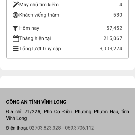
Máy chủ tìm kiếm
4
Khách viếng thăm
530
57,452
Hôm nay
Tháng hiện tại
215,067
Tổng lượt truy cập
3,003,274
CÔNG AN TỈNH VĨNH LONG
Địa chỉ: 71/22A, Phó Cơ Điều, Phường Phước Hậu, tỉnh
Vĩnh Long
Điện thoại:
02703.823.328
-
069.3706.112