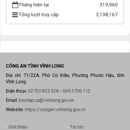
Tháng hiện tại
319,960
Tổng lượt truy cập
3,108,167
CÔNG AN TỈNH VĨNH LONG
Địa chỉ: 71/22A, Phó Cơ Điều, Phường Phước Hậu, tỉnh
Vĩnh Long
Điện thoại:
02703.823.328
-
069.3706.112
Email:
bientap.ca@vinhlong.gov.vn
Website:
https://congan.vinhlong.gov.vn
Giới thiệu
Tin tức