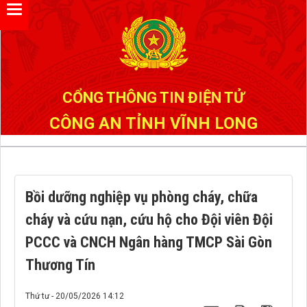
Đã kết nối EMC
CỔNG THÔNG TIN ĐIỆN TỬ
CÔNG AN TỈNH VĨNH LONG
Bồi dưỡng nghiệp vụ phòng cháy, chữa
cháy và cứu nạn, cứu hộ cho Đội viên Đội
PCCC và CNCH Ngân hàng TMCP Sài Gòn
Thương Tín
Thứ tư - 20/05/2026 14:12