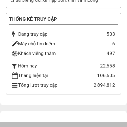
chùa Sleng Cũ, xã Tập Sơn, tỉnh Vĩnh Long
THỐNG KÊ TRUY CẬP
Đang truy cập
503
Máy chủ tìm kiếm
6
Khách viếng thăm
497
22,558
Hôm nay
Tháng hiện tại
106,605
Tổng lượt truy cập
2,894,812