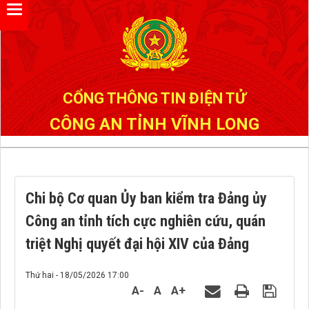
Đã kết nối EMC
CỔNG THÔNG TIN ĐIỆN TỬ
CÔNG AN TỈNH VĨNH LONG
Chi bộ Cơ quan Ủy ban kiểm tra Đảng ủy
Công an tỉnh tích cực nghiên cứu, quán
triệt Nghị quyết đại hội XIV của Đảng
Thứ hai - 18/05/2026 17:00
A-
A
A+