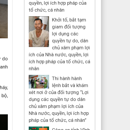
quyền, lợi ích hợp pháp của
tổ chức, cá nhân
Khởi tố, bắt tạm
giam đối tượng
lợi dụng các
quyền tự do, dân
chủ xâm phạm lợi
ích của Nhà nước, quyền, lợi
y do
ích hợp pháp của tổ chức, cá
hanh
nhân
Thi hành hành
lệnh bắt và khám
háy,
xét nơi ở của đối tượng “Lợi
 bộ,
dụng các quyền tự do dân
chủ xâm phạm lợi ích của
Nhà nước, quyền, lợi ích hợp
pháp của tổ chức, cá nhân”