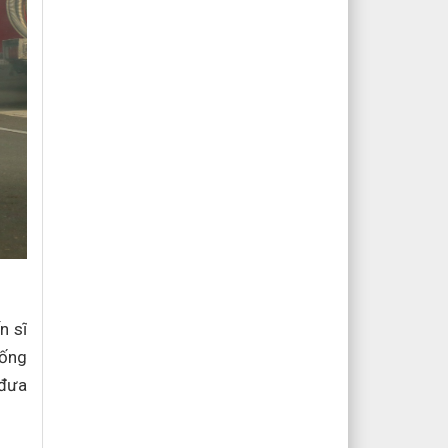
n sĩ
hống
 đưa