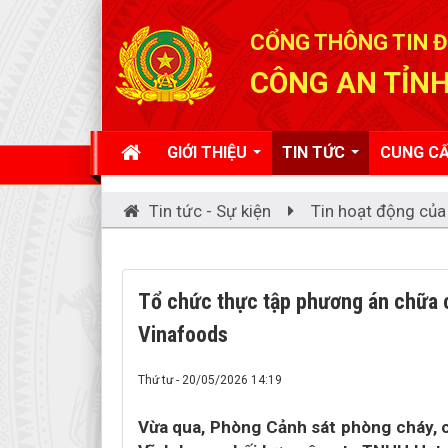
Đã kết nối EMC
CỔNG THÔNG TIN Đ
CÔNG AN TỈNH
GIỚI THIỆU
TIN TỨC
CUNG CẤ
Tin tức - Sự kiện
Tin hoạt động của
Tổ chức thực tập phương án chữa 
Vinafoods
Thứ tư - 20/05/2026 14:19
Vừa qua, Phòng Cảnh sát phòng cháy, 