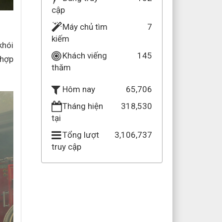
cập
Máy chủ tìm
7
kiếm
khói
Khách viếng
145
 hợp
thăm
65,706
Hôm nay
Tháng hiện
318,530
tại
Tổng lượt
3,106,737
truy cập