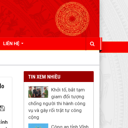
LIÊN HỆ
TIN XEM NHIỀU
do
Khởi tố, bắt tạm
giam đối tượng
chống người thi hành công
vụ và gây rối trật tự công
cộng
tỉnh
Công an tỉnh Vĩnh