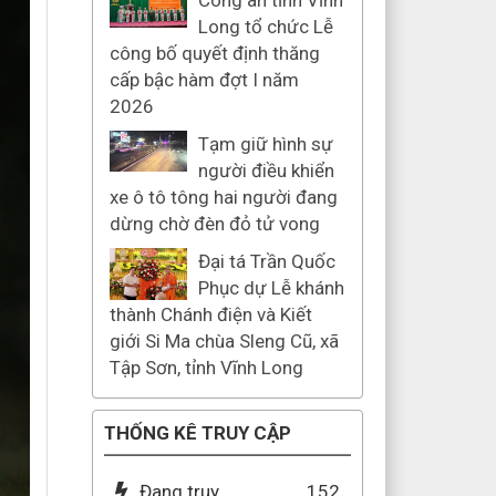
Công an tỉnh Vĩnh
Long tổ chức Lễ
công bố quyết định thăng
cấp bậc hàm đợt I năm
2026
Tạm giữ hình sự
người điều khiển
xe ô tô tông hai người đang
dừng chờ đèn đỏ tử vong
Đại tá Trần Quốc
Phục dự Lễ khánh
thành Chánh điện và Kiết
giới Si Ma chùa Sleng Cũ, xã
Tập Sơn, tỉnh Vĩnh Long
THỐNG KÊ TRUY CẬP
Đang truy
152