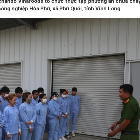
chando Vinafoods tổ chức thực tập phương án chữa chá
công nghiệp Hòa Phú, xã Phú Quới, tỉnh Vĩnh Long.