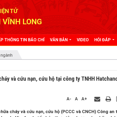
IỆN TỬ
 VĨNH LONG
P THÔNG TIN BÁO CHÍ
VĂN BẢN
VIDEO
HỎI ĐÁP
 ngành
cháy và cứu nạn, cứu hộ tại công ty TNHH Hatchan
A-
A
A+
chữa cháy và cứu nạn, cứu hộ (PCCC và CNCH) Công an 