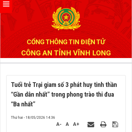
Đã kết nối EMC
CỔNG THÔNG TIN ĐIỆN TỬ
CÔNG AN TỈNH VĨNH LONG
Tuổi trẻ Trại giam số 3 phát huy tinh thần
“Gần dân nhất” trong phong trào thi đua
“Ba nhất”
Thứ hai - 18/05/2026 14:36
A-
A
A+