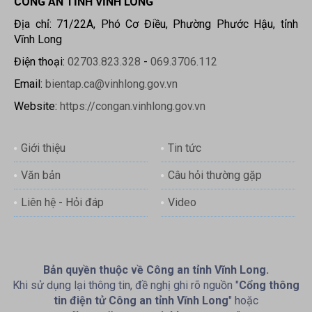
CÔNG AN TỈNH VĨNH LONG
Địa chỉ: 71/22A, Phó Cơ Điều, Phường Phước Hậu, tỉnh
Vĩnh Long
Điện thoại:
02703.823.328
-
069.3706.112
Email:
bientap.ca@vinhlong.gov.vn
Website:
https://congan.vinhlong.gov.vn
Giới thiệu
Tin tức
Văn bản
Câu hỏi thường gặp
Liên hệ - Hỏi đáp
Video
Bản quyền thuộc về Công an tỉnh Vĩnh Long.
Khi sử dụng lại thông tin, đề nghị ghi rõ nguồn "
Cổng thông
tin điện tử Công an tỉnh Vĩnh Long
" hoặc