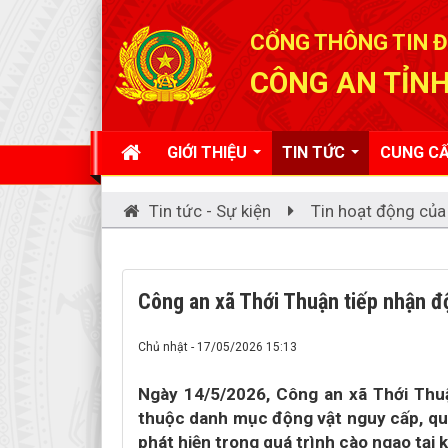
Đã kết nối EMC
CỔNG THÔNG TIN Đ
CÔNG AN TỈNH
GIỚI THIỆU
TIN TỨC
CUNG CẤ
Tin tức - Sự kiện
Tin hoạt động của
Công an xã Thới Thuận tiếp nhận độ
Chủ nhật - 17/05/2026 15:13
Ngày 14/5/2026, Công an xã Thới Thuậ
thuộc danh mục động vật nguy cấp, quý
phát hiện trong quá trình cào ngao tại