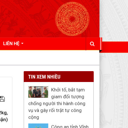
LIÊN HỆ
TIN XEM NHIỀU
Khởi tố, bắt tạm
giam đối tượng
chống người thi hành công
vụ và gây rối trật tự công
2kg,
cộng
uận)
Công an tỉnh Vĩnh