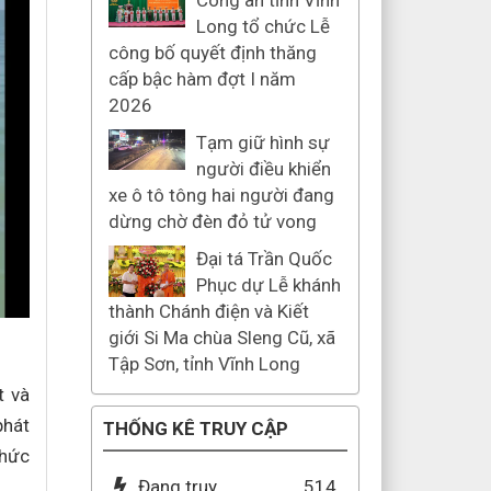
Công an tỉnh Vĩnh
Long tổ chức Lễ
công bố quyết định thăng
cấp bậc hàm đợt I năm
2026
Tạm giữ hình sự
người điều khiển
xe ô tô tông hai người đang
dừng chờ đèn đỏ tử vong
Đại tá Trần Quốc
Phục dự Lễ khánh
thành Chánh điện và Kiết
giới Si Ma chùa Sleng Cũ, xã
Tập Sơn, tỉnh Vĩnh Long
t và
phát
THỐNG KÊ TRUY CẬP
chức
Đang truy
514