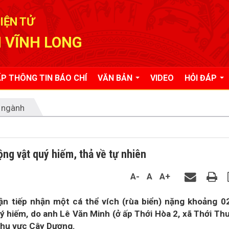
IỆN TỬ
 VĨNH LONG
P THÔNG TIN BÁO CHÍ
VĂN BẢN
VIDEO
HỎI ĐÁP
 ngành
ng vật quý hiếm, thả về tự nhiên
A-
A
A+
n tiếp nhận một cá thể vích (rùa biển) nặng khoảng 0
 hiếm, do anh Lê Văn Minh (ở ấp Thới Hòa 2, xã Thới Th
 khu vực Cây Dương.