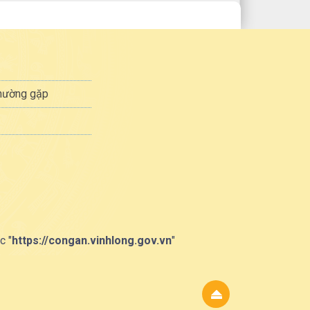
thường gặp
c "
https://congan.vinhlong.gov.vn
"