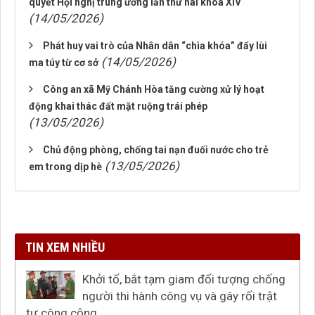
quyết Hội nghị trung ương lần thứ hai khóa XIV
(14/05/2026)
Phát huy vai trò của Nhân dân “chìa khóa” đẩy lùi
(14/05/2026)
ma túy từ cơ sở
Công an xã Mỹ Chánh Hòa tăng cường xử lý hoạt
động khai thác đất mặt ruộng trái phép
(13/05/2026)
Chủ động phòng, chống tai nạn đuối nước cho trẻ
(13/05/2026)
em trong dịp hè
TIN XEM NHIỀU
Khởi tố, bắt tạm giam đối tượng chống
người thi hành công vụ và gây rối trật
tự công cộng