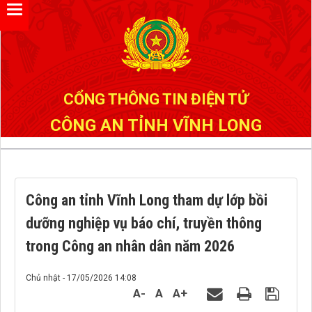
Đã kết nối EMC
CỔNG THÔNG TIN ĐIỆN TỬ
CÔNG AN TỈNH VĨNH LONG
Công an tỉnh Vĩnh Long tham dự lớp bồi
dưỡng nghiệp vụ báo chí, truyền thông
trong Công an nhân dân năm 2026
Chủ nhật - 17/05/2026 14:08
A-
A
A+