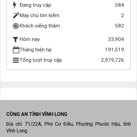
Đang truy cập
584
Máy chủ tìm kiếm
2
Khách viếng thăm
582
33,904
Hôm nay
Tháng hiện tại
191,519
Tổng lượt truy cập
2,979,726
CÔNG AN TỈNH VĨNH LONG
Địa chỉ: 71/22A, Phó Cơ Điều, Phường Phước Hậu, tỉnh
Vĩnh Long