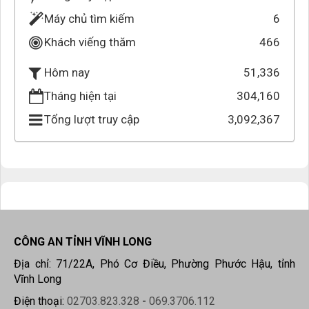
Máy chủ tìm kiếm
6
Khách viếng thăm
466
51,336
Hôm nay
Tháng hiện tại
304,160
Tổng lượt truy cập
3,092,367
CÔNG AN TỈNH VĨNH LONG
Địa chỉ: 71/22A, Phó Cơ Điều, Phường Phước Hậu, tỉnh
Vĩnh Long
Điện thoại:
02703.823.328
-
069.3706.112