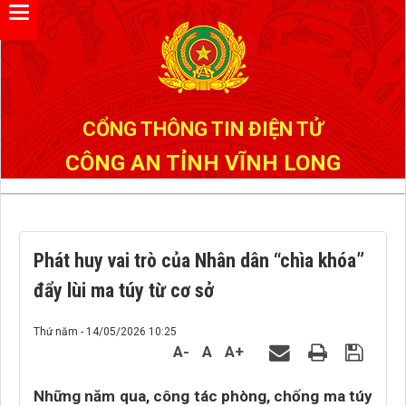
Đã kết nối EMC
CỔNG THÔNG TIN ĐIỆN TỬ
CÔNG AN TỈNH VĨNH LONG
Phát huy vai trò của Nhân dân “chìa khóa”
đẩy lùi ma túy từ cơ sở
Thứ năm - 14/05/2026 10:25
A-
A
A+
Những năm qua, công tác phòng, chống ma túy