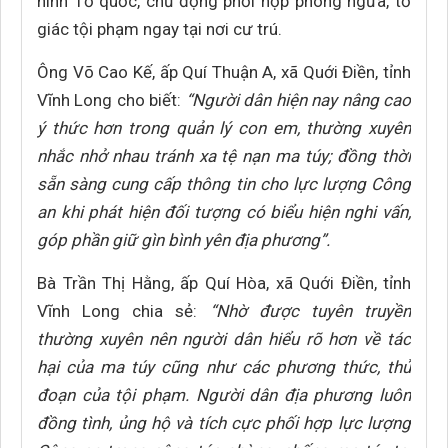
ninh Tổ quốc, chủ động phối hợp phòng ngừa, tố
giác tội phạm ngay tại nơi cư trú.
Ông Võ Cao Kế, ấp Quí Thuận A, xã Quới Điền, tỉnh
Vĩnh Long cho biết:
“Người dân hiện nay nâng cao
ý thức hơn trong quản lý con em, thường xuyên
nhắc nhở nhau tránh xa tệ nạn ma túy; đồng thời
sẵn sàng cung cấp thông tin cho lực lượng Công
an khi phát hiện đối tượng có biểu hiện nghi vấn,
góp phần giữ gìn bình yên địa phương”.
Bà Trần Thị Hằng, ấp Quí Hòa, xã Quới Điền, tỉnh
Vĩnh Long chia sẻ:
“Nhờ được tuyên truyền
thường xuyên nên người dân hiểu rõ hơn về tác
hại của ma túy cũng như các phương thức, thủ
đoạn của tội phạm. Người dân địa phương luôn
đồng tình, ủng hộ và tích cực phối hợp lực lượng