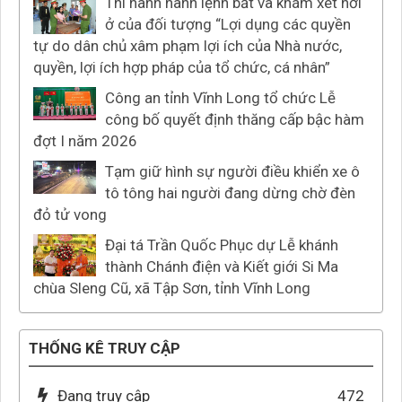
Thi hành hành lệnh bắt và khám xét nơi
ở của đối tượng “Lợi dụng các quyền
tự do dân chủ xâm phạm lợi ích của Nhà nước,
quyền, lợi ích hợp pháp của tổ chức, cá nhân”
Công an tỉnh Vĩnh Long tổ chức Lễ
công bố quyết định thăng cấp bậc hàm
đợt I năm 2026
Tạm giữ hình sự người điều khiển xe ô
tô tông hai người đang dừng chờ đèn
đỏ tử vong
Đại tá Trần Quốc Phục dự Lễ khánh
thành Chánh điện và Kiết giới Si Ma
chùa Sleng Cũ, xã Tập Sơn, tỉnh Vĩnh Long
THỐNG KÊ TRUY CẬP
Đang truy cập
472