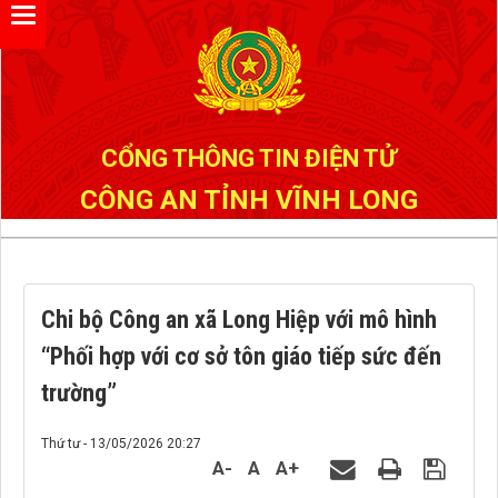
Đã kết nối EMC
CỔNG THÔNG TIN ĐIỆN TỬ
CÔNG AN TỈNH VĨNH LONG
Chi bộ Công an xã Long Hiệp với mô hình
“Phối hợp với cơ sở tôn giáo tiếp sức đến
trường”
Thứ tư - 13/05/2026 20:27
A-
A
A+