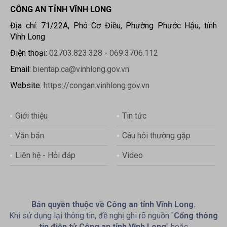
CÔNG AN TỈNH VĨNH LONG
Địa chỉ: 71/22A, Phó Cơ Điều, Phường Phước Hậu, tỉnh
Vĩnh Long
Điện thoại:
02703.823.328
-
069.3706.112
Email:
bientap.ca@vinhlong.gov.vn
Website:
https://congan.vinhlong.gov.vn
Giới thiệu
Tin tức
Văn bản
Câu hỏi thường gặp
Liên hệ - Hỏi đáp
Video
Bản quyền thuộc về Công an tỉnh Vĩnh Long.
Khi sử dụng lại thông tin, đề nghị ghi rõ nguồn "
Cổng thông
tin điện tử Công an tỉnh Vĩnh Long
" hoặc