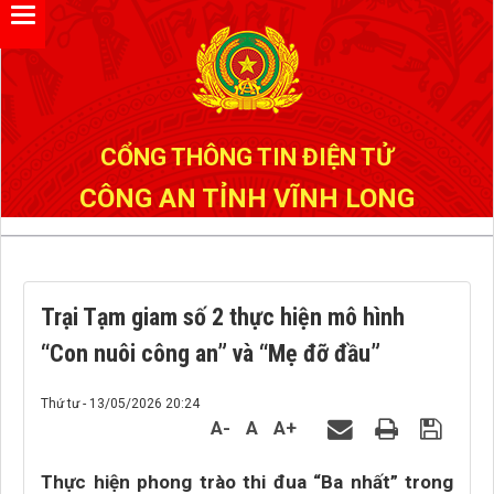
Đã kết nối EMC
CỔNG THÔNG TIN ĐIỆN TỬ
CÔNG AN TỈNH VĨNH LONG
Trại Tạm giam số 2 thực hiện mô hình
“Con nuôi công an” và “Mẹ đỡ đầu”
Thứ tư - 13/05/2026 20:24
A-
A
A+
Thực hiện phong trào thi đua “Ba nhất” trong