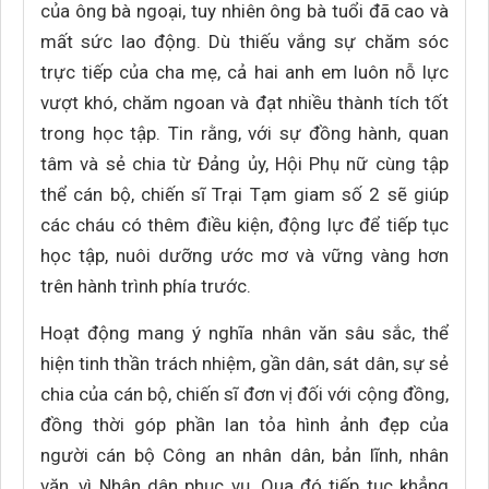
của ông bà ngoại, tuy nhiên ông bà tuổi đã cao và
mất sức lao động. Dù thiếu vắng sự chăm sóc
trực tiếp của cha mẹ, cả hai anh em luôn nỗ lực
vượt khó, chăm ngoan và đạt nhiều thành tích tốt
trong học tập. Tin rằng, với sự đồng hành, quan
tâm và sẻ chia từ Đảng ủy, Hội Phụ nữ cùng tập
thể cán bộ, chiến sĩ Trại Tạm giam số 2 sẽ giúp
các cháu có thêm điều kiện, động lực để tiếp tục
học tập, nuôi dưỡng ước mơ và vững vàng hơn
trên hành trình phía trước.
Hoạt động mang ý nghĩa nhân văn sâu sắc, thể
hiện tinh thần trách nhiệm, gần dân, sát dân, sự sẻ
chia của cán bộ, chiến sĩ đơn vị đối với cộng đồng,
đồng thời góp phần lan tỏa hình ảnh đẹp của
người cán bộ Công an nhân dân, bản lĩnh, nhân
văn, vì Nhân dân phục vụ. Qua đó tiếp tục khẳng