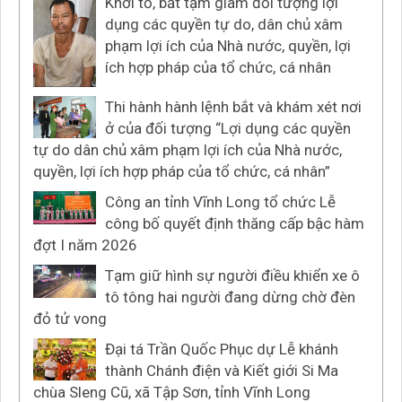
Khởi tố, bắt tạm giam đối tượng lợi
dụng các quyền tự do, dân chủ xâm
phạm lợi ích của Nhà nước, quyền, lợi
ích hợp pháp của tổ chức, cá nhân
Thi hành hành lệnh bắt và khám xét nơi
ở của đối tượng “Lợi dụng các quyền
tự do dân chủ xâm phạm lợi ích của Nhà nước,
quyền, lợi ích hợp pháp của tổ chức, cá nhân”
Công an tỉnh Vĩnh Long tổ chức Lễ
công bố quyết định thăng cấp bậc hàm
đợt I năm 2026
Tạm giữ hình sự người điều khiển xe ô
tô tông hai người đang dừng chờ đèn
đỏ tử vong
Đại tá Trần Quốc Phục dự Lễ khánh
thành Chánh điện và Kiết giới Si Ma
chùa Sleng Cũ, xã Tập Sơn, tỉnh Vĩnh Long