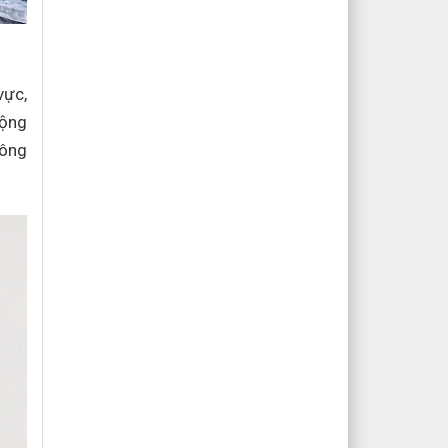
vực,
động
Công