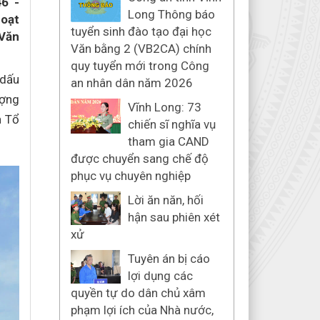
6 -
Long Thông báo
hoạt
tuyển sinh đào tạo đại học
 Văn
Văn bằng 2 (VB2CA) chính
quy tuyển mới trong Công
 dấu
an nhân dân năm 2026
ượng
Vĩnh Long: 73
h Tổ
chiến sĩ nghĩa vụ
tham gia CAND
được chuyển sang chế độ
phục vụ chuyên nghiệp
Lời ăn năn, hối
hận sau phiên xét
xử
Tuyên án bị cáo
lợi dụng các
quyền tự do dân chủ xâm
phạm lợi ích của Nhà nước,