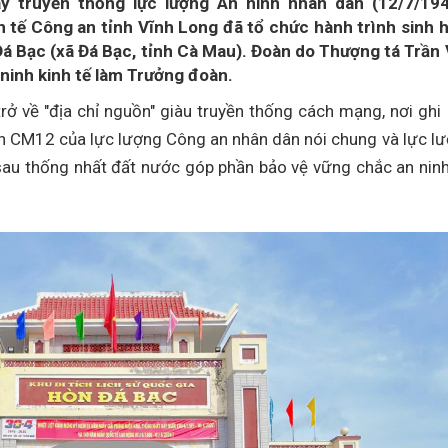
 truyền thống lực lượng An ninh nhân dân (12/7/194
h tế Công an tỉnh Vĩnh Long đã tổ chức hành trình sinh 
 Đá Bạc (xã Đá Bạc, tỉnh Cà Mau). Đoàn do Thượng tá Trần
ninh kinh tế làm Trưởng đoàn.
trở về "địa chỉ nguồn" giàu truyền thống cách mạng, nơi ghi
án CM12 của lực lượng Công an nhân dân nói chung và lực l
ỳ sau thống nhất đất nước góp phần bảo vệ vững chắc an nin