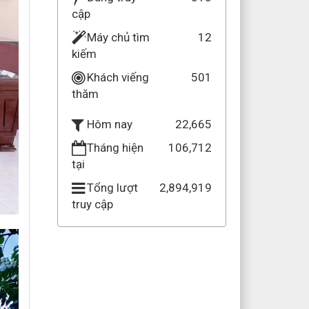
cập
Máy chủ tìm
12
kiếm
Khách viếng
501
thăm
22,665
Hôm nay
Tháng hiện
106,712
tại
Tổng lượt
2,894,919
truy cập