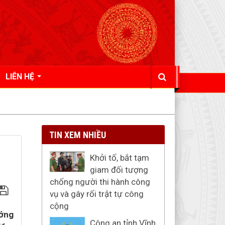
LIÊN HỆ
TIN XEM NHIỀU
Khởi tố, bắt tạm
giam đối tượng
chống người thi hành công
vụ và gây rối trật tự công
cộng
ướng
Công an tỉnh Vĩnh