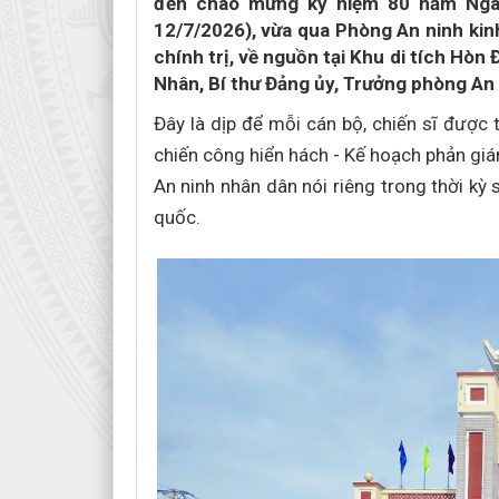
đến chào mừng kỷ niệm 80 năm Ngày
12/7/2026), vừa qua Phòng An ninh kin
chính trị, về nguồn tại Khu di tích Hòn
Nhân, Bí thư Đảng ủy, Trưởng phòng An 
Đây là dịp để mỗi cán bộ, chiến sĩ được 
chiến công hiển hách - Kế hoạch phản gi
An ninh nhân dân nói riêng trong thời k
quốc.