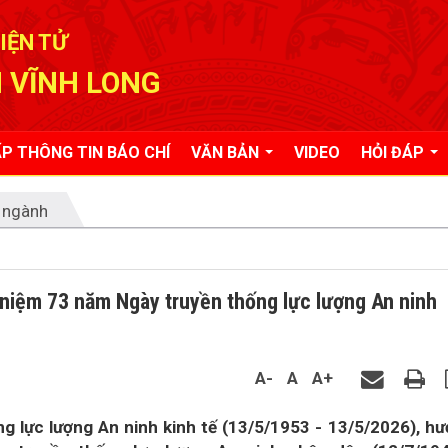
IỆN TỬ
 VĨNH LONG
P THÔNG TIN BÁO CHÍ
VĂN BẢN
VIDEO
HỎI ĐÁP
 ngành
niệm 73 năm Ngày truyền thống lực lượng An ninh
A-
A
A+
 lực lượng An ninh kinh tế (13/5/1953 - 13/5/2026), h