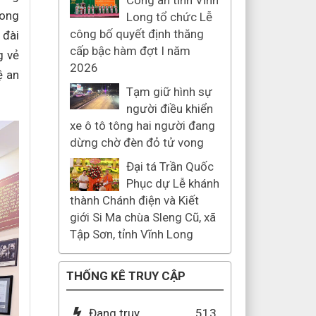
Công an tỉnh Vĩnh
rong
Long tổ chức Lễ
công bố quyết định thăng
 đài
cấp bậc hàm đợt I năm
g vẻ
2026
ệ an
Tạm giữ hình sự
người điều khiển
xe ô tô tông hai người đang
dừng chờ đèn đỏ tử vong
Đại tá Trần Quốc
Phục dự Lễ khánh
thành Chánh điện và Kiết
giới Si Ma chùa Sleng Cũ, xã
Tập Sơn, tỉnh Vĩnh Long
THỐNG KÊ TRUY CẬP
Đang truy
513