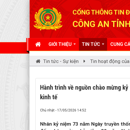
Đã kết nối EMC
CỔNG THÔNG TIN Đ
CÔNG AN TỈNH
GIỚI THIỆU
TIN TỨC
CUNG CẤ
Tin tức - Sự kiện
Tin hoạt động của
Hành trình về nguồn chào mừng kỷ 
kinh tế
Chủ nhật - 17/05/2026 14:52
Nhân kỷ niệm 73 năm Ngày truyền thống