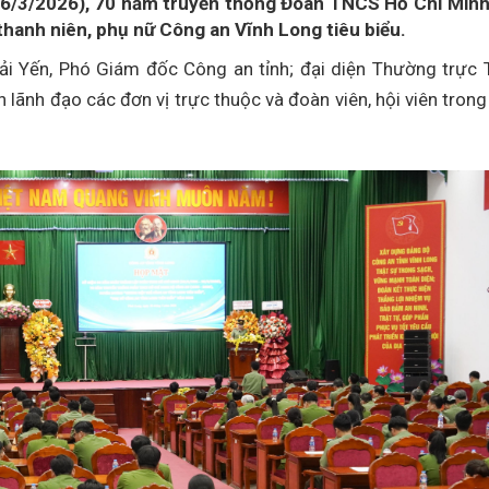
26/3/2026), 70 năm truyền thống Đoàn TNCS Hồ Chí Min
hanh niên, phụ nữ Công an Vĩnh Long tiêu biểu.
ải Yến, Phó Giám đốc Công an tỉnh; đại diện Thường trực 
n lãnh đạo các đơn vị trực thuộc và đoàn viên, hội viên trong