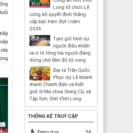
Công an tỉnh Vĩnh
hống
Long tổ chức Lễ
tuổi
công bố quyết định thăng
cấp bậc hàm đợt I năm
2026
tiếp
Tạm giữ hình sự
hiệp
người điều khiển
 xây
xe ô tô tông hai người đang
rong
dừng chờ đèn đỏ tử vong
Đại tá Trần Quốc
Phục dự Lễ khánh
thành Chánh điện và Kiết
giới Si Ma chùa Sleng Cũ, xã
Tập Sơn, tỉnh Vĩnh Long
THỐNG KÊ TRUY CẬP
Đang truy
34