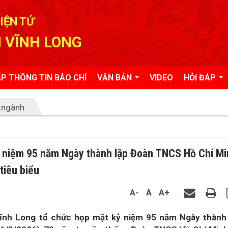
IỆN TỬ
 VĨNH LONG
P THÔNG TIN BÁO CHÍ
VĂN BẢN
VIDEO
HỎI ĐÁP
 ngành
ỷ niệm 95 năm Ngày thành lập Đoàn TNCS Hồ Chí Mi
tiêu biểu
A-
A
A+
Vĩnh Long tổ chức họp mặt kỷ niệm 95 năm Ngày thành