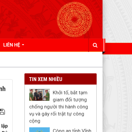
LIÊN HỆ
TIN XEM NHIỀU
nh
Khởi tố, bắt tạm
giam đối tượng
chống người thi hành công
vụ và gây rối trật tự công
cộng
 lập
Công an tỉnh Vĩnh