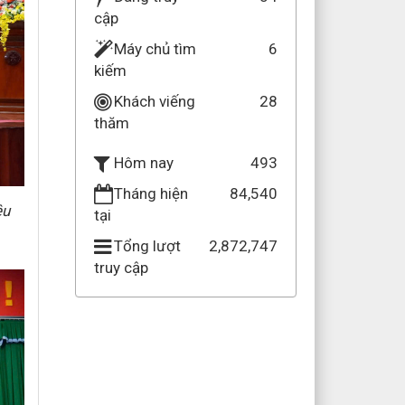
cập
Máy chủ tìm
6
kiếm
Khách viếng
28
thăm
493
Hôm nay
Tháng hiện
84,540
êu
tại
Tổng lượt
2,872,747
truy cập