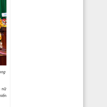
ong
ụ nữ
hiến