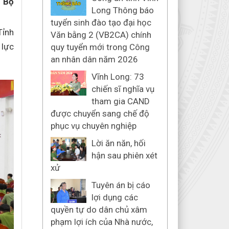
h Bộ
Long Thông báo
tuyển sinh đào tạo đại học
Tỉnh
Văn bằng 2 (VB2CA) chính
 lực
quy tuyển mới trong Công
an nhân dân năm 2026
Vĩnh Long: 73
chiến sĩ nghĩa vụ
tham gia CAND
được chuyển sang chế độ
phục vụ chuyên nghiệp
Lời ăn năn, hối
hận sau phiên xét
xử
Tuyên án bị cáo
lợi dụng các
quyền tự do dân chủ xâm
phạm lợi ích của Nhà nước,