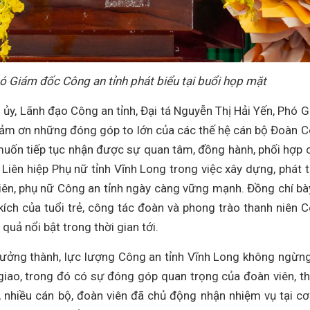
hó Giám đốc Công an tỉnh phát biểu tại buổi họp mặt
 ủy, Lãnh đạo Công an tỉnh, Đại tá Nguyễn Thị Hải Yến, Phó 
 cảm ơn những đóng góp to lớn của các thế hệ cán bộ Đoàn 
 muốn tiếp tục nhận được sự quan tâm, đồng hành, phối hợp 
iên hiệp Phụ nữ tỉnh Vĩnh Long trong việc xây dựng, phát t
niên, phụ nữ Công an tỉnh ngày càng vững mạnh. Đồng chí bà
g kích của tuổi trẻ, công tác đoàn và phong trào thanh niên 
t quả nổi bật trong thời gian tới.
trưởng thành, lực lượng Công an tỉnh Vĩnh Long không ngừn
giao, trong đó có sự đóng góp quan trọng của đoàn viên, t
n, nhiều cán bộ, đoàn viên đã chủ động nhận nhiệm vụ tại cơ