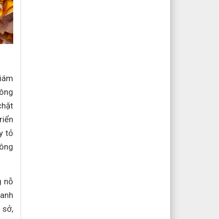
Giám
Công
chặt
riển
y tỏ
Công
g nỗ
hanh
 sở,