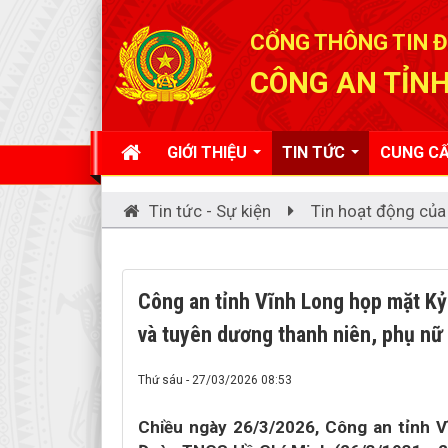
Đã kết nối EMC
CỔNG THÔNG TIN Đ
CÔNG AN TỈNH
GIỚI THIỆU
TIN TỨC
CUNG CẤ
Tin tức - Sự kiện
Tin hoạt động của
Công an tỉnh Vĩnh Long họp mặt K
và tuyên dương thanh niên, phụ nữ 
Thứ sáu - 27/03/2026 08:53
Chiều ngày 26/3/2026, Công an tỉnh 