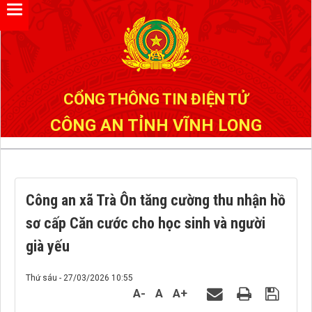
Đã kết nối EMC
CỔNG THÔNG TIN ĐIỆN TỬ
CÔNG AN TỈNH VĨNH LONG
Công an xã Trà Ôn tăng cường thu nhận hồ
sơ cấp Căn cước cho học sinh và người
già yếu
Thứ sáu - 27/03/2026 10:55
A-
A
A+