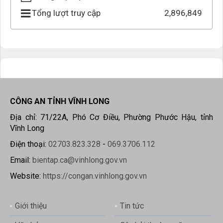
Tổng lượt truy cập
2,896,849
CÔNG AN TỈNH VĨNH LONG
Địa chỉ: 71/22A, Phó Cơ Điều, Phường Phước Hậu, tỉnh
Vĩnh Long
Điện thoại:
02703.823.328
-
069.3706.112
Email:
bientap.ca@vinhlong.gov.vn
Website:
https://congan.vinhlong.gov.vn
Giới thiệu
Tin tức