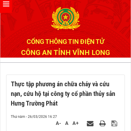
Đã kết nối EMC
CỔNG THÔNG TIN ĐIỆN TỬ
CÔNG AN TỈNH VĨNH LONG
Thực tập phương án chữa cháy và cứu
nạn, cứu hộ tại công ty cổ phần thủy sản
Hưng Trường Phát
Thứ năm - 26/03/2026 16:27
A-
A
A+