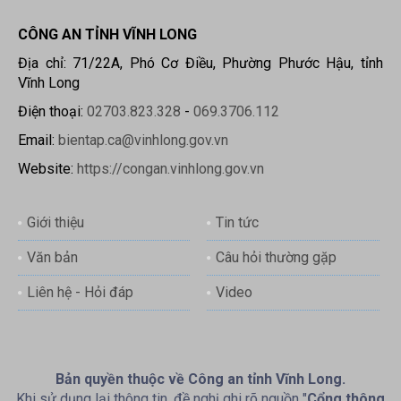
CÔNG AN TỈNH VĨNH LONG
Địa chỉ: 71/22A, Phó Cơ Điều, Phường Phước Hậu, tỉnh
Vĩnh Long
Điện thoại:
02703.823.328
-
069.3706.112
Email:
bientap.ca@vinhlong.gov.vn
Website:
https://congan.vinhlong.gov.vn
Giới thiệu
Tin tức
Văn bản
Câu hỏi thường gặp
Liên hệ - Hỏi đáp
Video
Bản quyền thuộc về Công an tỉnh Vĩnh Long.
Khi sử dụng lại thông tin, đề nghị ghi rõ nguồn "
Cổng thông