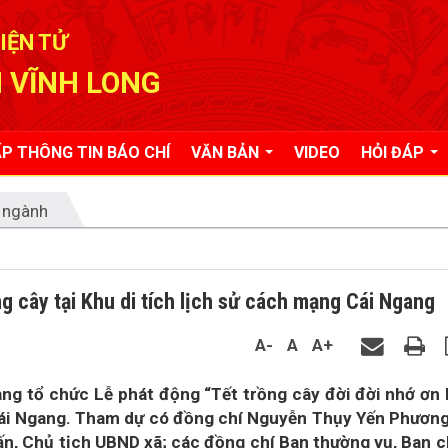
IỆN TỬ
 VĨNH LONG
P THÔNG TIN BÁO CHÍ
VĂN BẢN
VIDEO
HỎI ĐÁP
 ngành
g cây tại Khu di tích lịch sử cách mạng Cái Ngang
A-
A
A+
ng tổ chức Lễ phát động “Tết trồng cây đời đời nhớ ơn
 Cái Ngang. Tham dự có đồng chí Nguyễn Thụy Yến Phương
ấn, Chủ tịch UBND xã; các đồng chí Ban thường vụ, Ban 