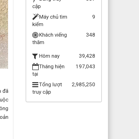
cập
Máy chủ tìm
9
kiếm
Khách viếng
348
thăm
39,428
Hôm nay
Tháng hiện
197,043
tại
Tổng lượt
2,985,250
n đã
truy cập
huộc
Công
hoản