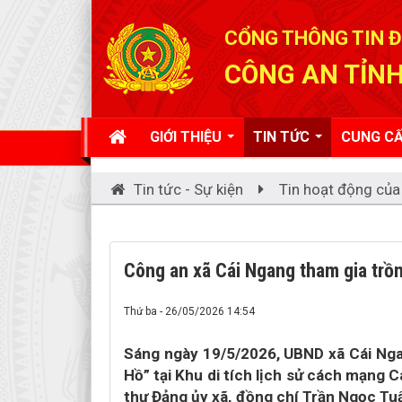
Đã kết nối EMC
CỔNG THÔNG TIN Đ
CÔNG AN TỈNH
GIỚI THIỆU
TIN TỨC
CUNG CẤ
Tin tức - Sự kiện
Tin hoạt động của
Công an xã Cái Ngang tham gia trồn
Thứ ba - 26/05/2026 14:54
Sáng ngày 19/5/2026, UBND xã Cái Nga
Hồ” tại Khu di tích lịch sử cách mạng
thư Đảng ủy xã, đồng chí Trần Ngọc Tu