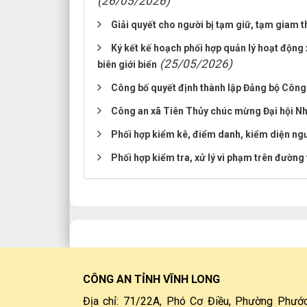
(26/05/2026)
Giải quyết cho người bị tạm giữ, tạm giam 
Ký kết kế hoạch phối hợp quản lý hoạt động 
(25/05/2026)
biên giới biển
Công bố quyết định thành lập Đảng bộ Công
Công an xã Tiên Thủy chúc mừng Đại hội N
Phối hợp kiểm kê, điểm danh, kiểm diện ngư
Phối hợp kiểm tra, xử lý vi phạm trên đường 
CÔNG AN TỈNH VĨNH LONG
Địa chỉ: 71/22A, Phó Cơ Điều, Phường Phước