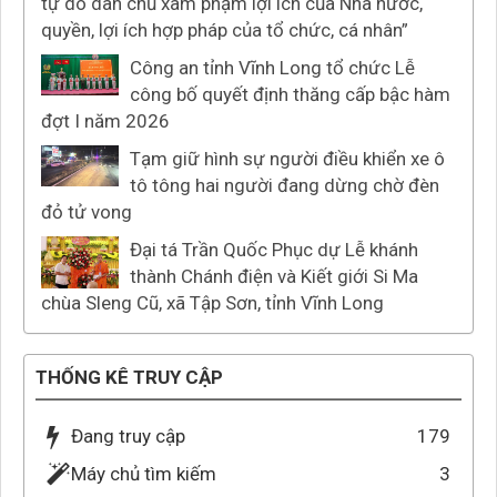
tự do dân chủ xâm phạm lợi ích của Nhà nước,
quyền, lợi ích hợp pháp của tổ chức, cá nhân”
Công an tỉnh Vĩnh Long tổ chức Lễ
công bố quyết định thăng cấp bậc hàm
đợt I năm 2026
Tạm giữ hình sự người điều khiển xe ô
tô tông hai người đang dừng chờ đèn
đỏ tử vong
Đại tá Trần Quốc Phục dự Lễ khánh
thành Chánh điện và Kiết giới Si Ma
chùa Sleng Cũ, xã Tập Sơn, tỉnh Vĩnh Long
THỐNG KÊ TRUY CẬP
Đang truy cập
179
Máy chủ tìm kiếm
3