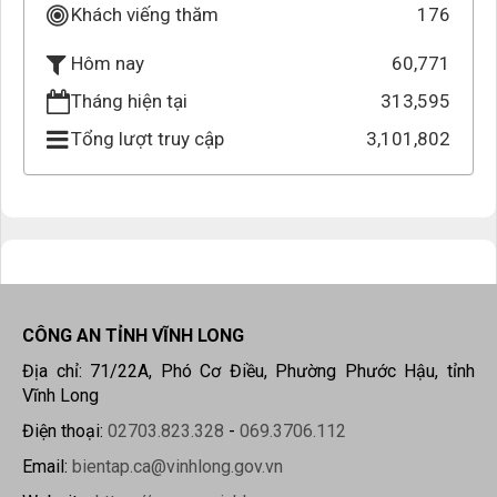
Khách viếng thăm
176
60,771
Hôm nay
Tháng hiện tại
313,595
Tổng lượt truy cập
3,101,802
CÔNG AN TỈNH VĨNH LONG
Địa chỉ: 71/22A, Phó Cơ Điều, Phường Phước Hậu, tỉnh
Vĩnh Long
Điện thoại:
02703.823.328
-
069.3706.112
Email:
bientap.ca@vinhlong.gov.vn