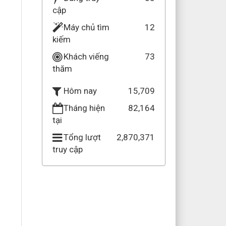
cập
Máy chủ tìm
12
kiếm
Khách viếng
73
thăm
15,709
Hôm nay
Tháng hiện
82,164
tại
Tổng lượt
2,870,371
truy cập