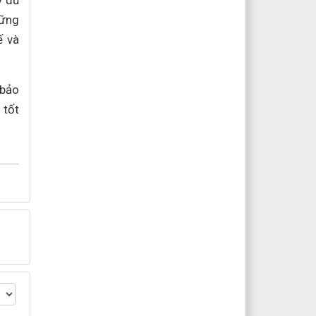
y đủ
hững
ế và
 bảo
 tốt