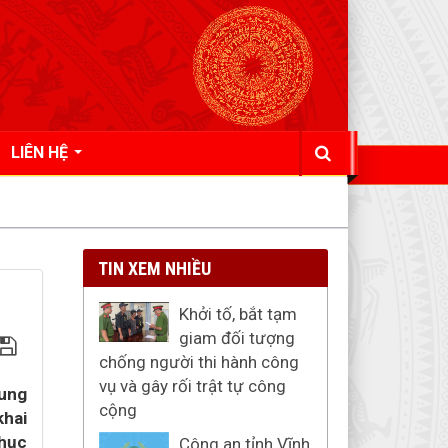
LIÊN HỆ
TIN XEM NHIỀU
Khởi tố, bắt tạm
giam đối tượng
chống người thi hành công
vụ và gây rối trật tự công
rung
cộng
khai
phục
Công an tỉnh Vĩnh