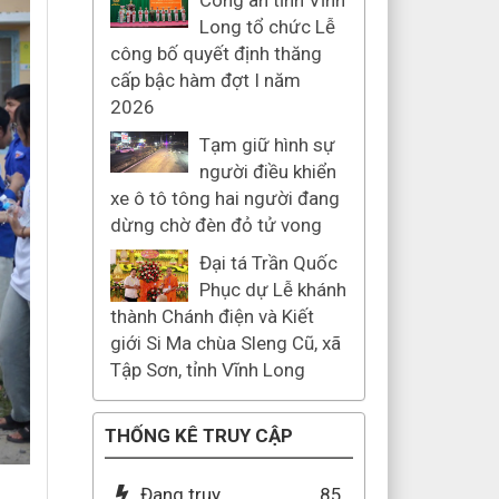
Công an tỉnh Vĩnh
Long tổ chức Lễ
công bố quyết định thăng
cấp bậc hàm đợt I năm
2026
Tạm giữ hình sự
người điều khiển
xe ô tô tông hai người đang
dừng chờ đèn đỏ tử vong
Đại tá Trần Quốc
Phục dự Lễ khánh
thành Chánh điện và Kiết
giới Si Ma chùa Sleng Cũ, xã
Tập Sơn, tỉnh Vĩnh Long
THỐNG KÊ TRUY CẬP
Đang truy
85