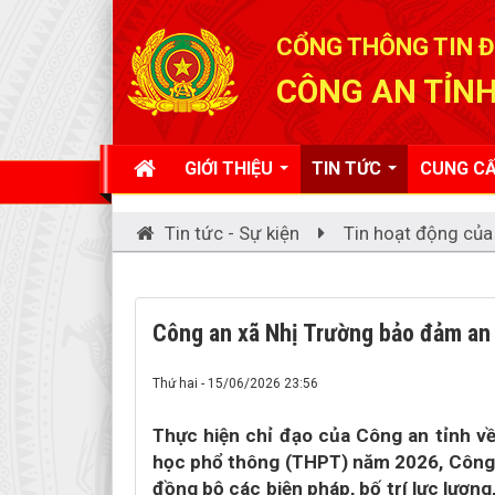
Đã kết nối EMC
CỔNG THÔNG TIN Đ
CÔNG AN TỈNH
GIỚI THIỆU
TIN TỨC
CUNG CẤ
Tin tức - Sự kiện
Tin hoạt động của
Công an xã Nhị Trường bảo đảm an 
Thứ hai - 15/06/2026 23:56
Thực hiện chỉ đạo của Công an tỉnh về
học phổ thông (THPT) năm 2026, Công a
đồng bộ các biện pháp, bố trí lực lượng