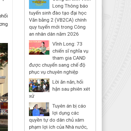
Long Thông báo
tuyển sinh đào tạo đại học
phối
Văn bằng 2 (VB2CA) chính
ương
quy tuyển mới trong Công
an nhân dân năm 2026
Vĩnh Long: 73
chiến sĩ nghĩa vụ
tham gia CAND
được chuyển sang chế độ
phục vụ chuyên nghiệp
Lời ăn năn, hối
hận sau phiên xét
xử
Tuyên án bị cáo
lợi dụng các
quyền tự do dân chủ xâm
phạm lợi ích của Nhà nước,