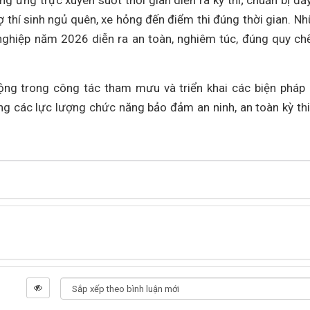
ng ứng trực xuyên suốt thời gian diễn ra kỳ thi; chuẩn bị đầ
rợ thí sinh ngủ quên, xe hỏng đến điểm thi đúng thời gian. N
nghiệp năm 2026 diễn ra an toàn, nghiêm túc, đúng quy ch
động trong công tác tham mưu và triển khai các biện pháp
 các lực lượng chức năng bảo đảm an ninh, an toàn kỳ thi