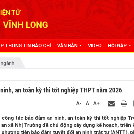
IỆN TỬ
 VĨNH LONG
P THÔNG TIN BÁO CHÍ
VĂN BẢN
VIDEO
HỎI ĐÁP
 ngành
ninh, an toàn kỳ thi tốt nghiệp THPT năm 2026
A-
A
A+
 công tác bảo đảm an ninh, an toàn kỳ thi tốt nghiệp T
n xã Nhị Trường đã chủ động xây dựng kế hoạch, triển 
, phương tiện bảo đảm tuyệt đối an ninh trật tự (ANTT), 