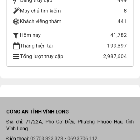
Đang truy cập
449
Máy chủ tìm kiếm
8
Khách viếng thăm
441
41,782
Hôm nay
Tháng hiện tại
199,397
Tổng lượt truy cập
2,987,604
CÔNG AN TỈNH VĨNH LONG
Địa chỉ: 71/22A, Phó Cơ Điều, Phường Phước Hậu, tỉnh
Vĩnh Long
Điện thoại:
02703.823.328
-
069.3706.112