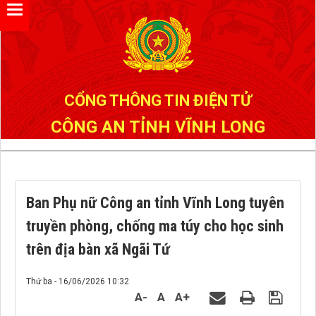
Đã kết nối EMC
CỔNG THÔNG TIN ĐIỆN TỬ
CÔNG AN TỈNH VĨNH LONG
Ban Phụ nữ Công an tỉnh Vĩnh Long tuyên
truyền phòng, chống ma túy cho học sinh
trên địa bàn xã Ngãi Tứ
Thứ ba - 16/06/2026 10:32
A-
A
A+