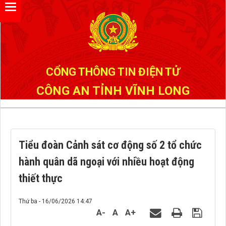
Đã kết nối EMC
CỔNG THÔNG TIN ĐIỆN TỬ
CÔNG AN TỈNH VĨNH LONG
Tiểu đoàn Cảnh sát cơ động số 2 tổ chức
hành quân dã ngoại với nhiều hoạt động
thiết thực
Thứ ba - 16/06/2026 14:47
A-
A
A+