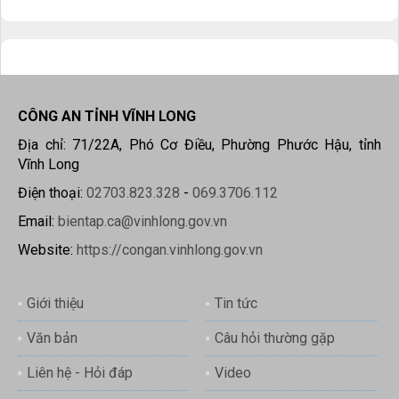
CÔNG AN TỈNH VĨNH LONG
Địa chỉ: 71/22A, Phó Cơ Điều, Phường Phước Hậu, tỉnh
Vĩnh Long
Điện thoại:
02703.823.328
-
069.3706.112
Email:
bientap.ca@vinhlong.gov.vn
Website:
https://congan.vinhlong.gov.vn
Giới thiệu
Tin tức
Văn bản
Câu hỏi thường gặp
Liên hệ - Hỏi đáp
Video