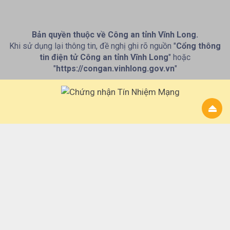
Bản quyền thuộc về Công an tỉnh Vĩnh Long.
Khi sử dụng lại thông tin, đề nghị ghi rõ nguồn "
Cổng thông
tin điện tử Công an tỉnh Vĩnh Long
" hoặc
"
https://congan.vinhlong.gov.vn
"