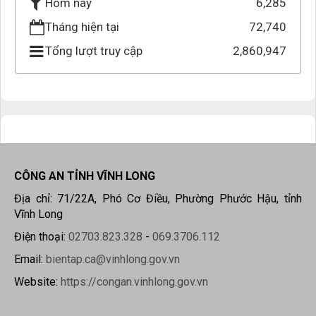
6,285
Hôm nay
Tháng hiện tại
72,740
Tổng lượt truy cập
2,860,947
CÔNG AN TỈNH VĨNH LONG
Địa chỉ: 71/22A, Phó Cơ Điều, Phường Phước Hậu, tỉnh
Vĩnh Long
Điện thoại:
02703.823.328
-
069.3706.112
Email:
bientap.ca@vinhlong.gov.vn
Website:
https://congan.vinhlong.gov.vn