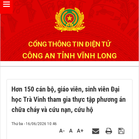
Đã kết nối EMC
CỔNG THÔNG TIN ĐIỆN TỬ
CÔNG AN TỈNH VĨNH LONG
Hơn 150 cán bộ, giáo viên, sinh viên Đại
học Trà Vinh tham gia thực tập phương án
chữa cháy và cứu nạn, cứu hộ
Thứ ba - 16/06/2026 10:46
A-
A
A+