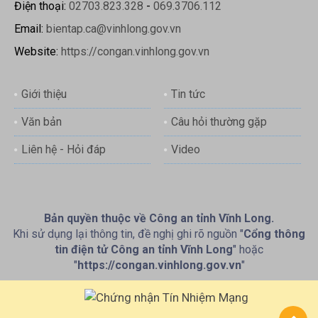
Điện thoại:
02703.823.328
-
069.3706.112
Email:
bientap.ca@vinhlong.gov.vn
Website:
https://congan.vinhlong.gov.vn
Giới thiệu
Tin tức
Văn bản
Câu hỏi thường gặp
Liên hệ - Hỏi đáp
Video
Bản quyền thuộc về Công an tỉnh Vĩnh Long.
Khi sử dụng lại thông tin, đề nghị ghi rõ nguồn "
Cổng thông
tin điện tử Công an tỉnh Vĩnh Long
" hoặc
"
https://congan.vinhlong.gov.vn
"