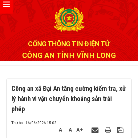
Đã kết nối EMC
CỔNG THÔNG TIN ĐIỆN TỬ
CÔNG AN TỈNH VĨNH LONG
Công an xã Đại An tăng cường kiểm tra, xử
lý hành vi vận chuyển khoáng sản trái
phép
Thứ ba - 16/06/2026 15:02
A-
A
A+