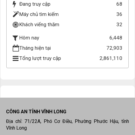
Đang truy cập
68
Máy chủ tìm kiếm
36
Khách viếng thăm
32
6,448
Hôm nay
Tháng hiện tại
72,903
Tổng lượt truy cập
2,861,110
CÔNG AN TỈNH VĨNH LONG
Địa chỉ: 71/22A, Phó Cơ Điều, Phường Phước Hậu, tỉnh
Vĩnh Long