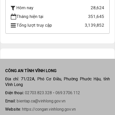
28,624
Hôm nay
Tháng hiện tại
351,645
Tổng lượt truy cập
3,139,852
CÔNG AN TỈNH VĨNH LONG
Địa chỉ: 71/22A, Phó Cơ Điều, Phường Phước Hậu, tỉnh
Vĩnh Long
Điện thoại:
02703.823.328
-
069.3706.112
Email:
bientap.ca@vinhlong.gov.vn
Website:
https://congan.vinhlong.gov.vn