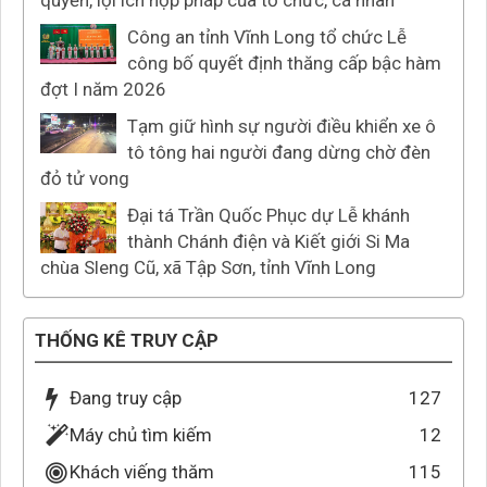
quyền, lợi ích hợp pháp của tổ chức, cá nhân”
Công an tỉnh Vĩnh Long tổ chức Lễ
công bố quyết định thăng cấp bậc hàm
đợt I năm 2026
Tạm giữ hình sự người điều khiển xe ô
tô tông hai người đang dừng chờ đèn
đỏ tử vong
Đại tá Trần Quốc Phục dự Lễ khánh
thành Chánh điện và Kiết giới Si Ma
chùa Sleng Cũ, xã Tập Sơn, tỉnh Vĩnh Long
THỐNG KÊ TRUY CẬP
Đang truy cập
127
Máy chủ tìm kiếm
12
Khách viếng thăm
115