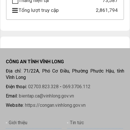
Tháng hiện tại
73,587
Tổng lượt truy cập
2,861,794
CÔNG AN TỈNH VĨNH LONG
Địa chỉ: 71/22A, Phó Cơ Điều, Phường Phước Hậu, tỉnh
Vĩnh Long
Điện thoại:
02703.823.328
-
069.3706.112
Email:
bientap.ca@vinhlong.gov.vn
Website:
https://congan.vinhlong.gov.vn
Giới thiệu
Tin tức