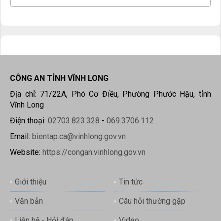
CÔNG AN TỈNH VĨNH LONG
Địa chỉ: 71/22A, Phó Cơ Điều, Phường Phước Hậu, tỉnh
Vĩnh Long
Điện thoại:
02703.823.328
-
069.3706.112
Email:
bientap.ca@vinhlong.gov.vn
Website:
https://congan.vinhlong.gov.vn
Giới thiệu
Tin tức
Văn bản
Câu hỏi thường gặp
Liên hệ - Hỏi đáp
Video