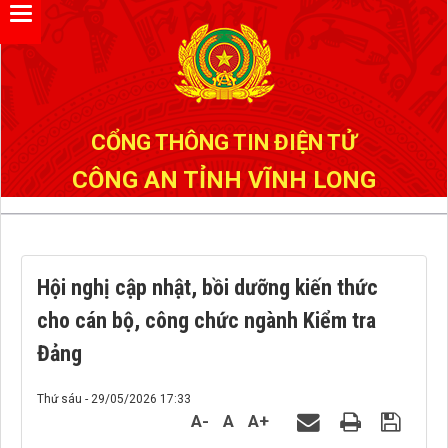
Đã kết nối EMC
CỔNG THÔNG TIN ĐIỆN TỬ
CÔNG AN TỈNH VĨNH LONG
Hội nghị cập nhật, bồi dưỡng kiến thức
cho cán bộ, công chức ngành Kiểm tra
Đảng
Thứ sáu - 29/05/2026 17:33
A-
A
A+