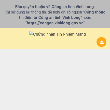
Bản quyền thuộc về Công an tỉnh Vĩnh Long.
Khi sử dụng lại thông tin, đề nghị ghi rõ nguồn "
Cổng thông
tin điện tử Công an tỉnh Vĩnh Long
" hoặc
"
https://congan.vinhlong.gov.vn
"