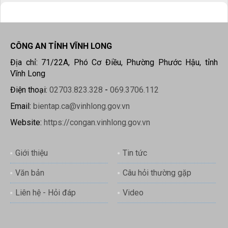
CÔNG AN TỈNH VĨNH LONG
Địa chỉ: 71/22A, Phó Cơ Điều, Phường Phước Hậu, tỉnh
Vĩnh Long
Điện thoại:
02703.823.328
-
069.3706.112
Email:
bientap.ca@vinhlong.gov.vn
Website:
https://congan.vinhlong.gov.vn
Giới thiệu
Tin tức
Văn bản
Câu hỏi thường gặp
Liên hệ - Hỏi đáp
Video