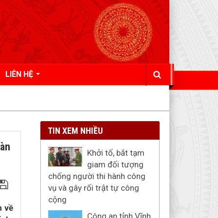
LIÊN HỆ
TIN XEM NHIỀU
bàn
Khởi tố, bắt tạm
giam đối tượng
chống người thi hành công
vụ và gây rối trật tự công
cộng
h về
Công an tỉnh Vĩnh