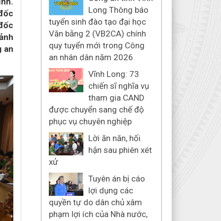
ỉnh.
Long Thông báo
 đốc
tuyển sinh đào tạo đại học
 đốc
Văn bằng 2 (VB2CA) chính
Cảnh
quy tuyển mới trong Công
g an
an nhân dân năm 2026
Vĩnh Long: 73
chiến sĩ nghĩa vụ
tham gia CAND
được chuyển sang chế độ
phục vụ chuyên nghiệp
Lời ăn năn, hối
hận sau phiên xét
xử
Tuyên án bị cáo
lợi dụng các
quyền tự do dân chủ xâm
phạm lợi ích của Nhà nước,