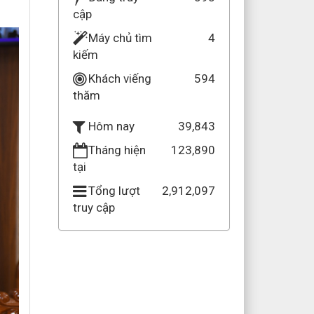
cập
Máy chủ tìm
4
kiếm
Khách viếng
594
thăm
39,843
Hôm nay
Tháng hiện
123,890
tại
Tổng lượt
2,912,097
truy cập