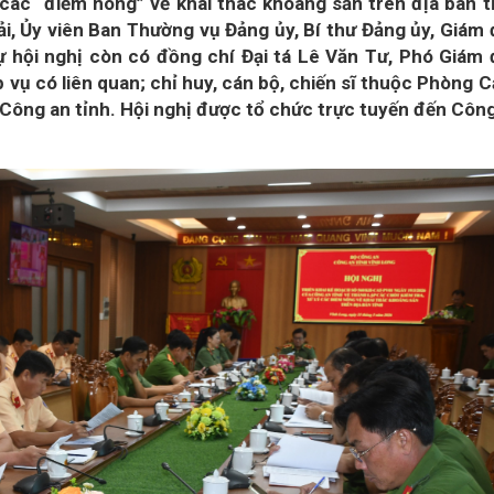
ý các “điểm nóng” về khai thác khoáng sản trên địa bàn t
, Ủy viên Ban Thường vụ Đảng ủy, Bí thư Đảng ủy, Giám
ự hội nghị còn có đồng chí Đại tá Lê Văn Tư, Phó Giám
p vụ có liên quan; chỉ huy, cán bộ, chiến sĩ thuộc Phòng 
 Công an tỉnh. Hội nghị được tổ chức trực tuyến đến Côn