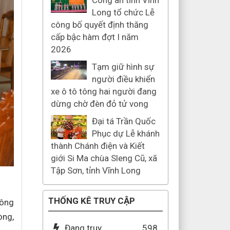
Công an tỉnh Vĩnh
Long tổ chức Lễ
công bố quyết định thăng
cấp bậc hàm đợt I năm
2026
Tạm giữ hình sự
người điều khiển
xe ô tô tông hai người đang
dừng chờ đèn đỏ tử vong
Đại tá Trần Quốc
Phục dự Lễ khánh
thành Chánh điện và Kiết
giới Si Ma chùa Sleng Cũ, xã
Tập Sơn, tỉnh Vĩnh Long
THỐNG KÊ TRUY CẬP
sông
òng,
Đang truy
598