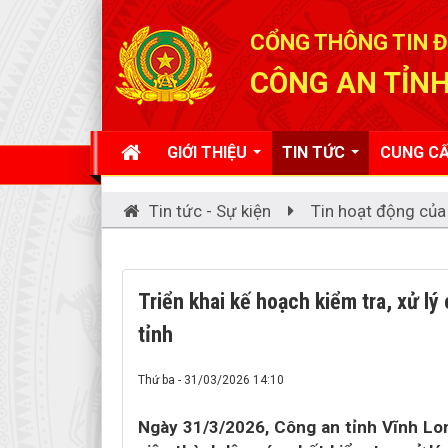
Đã kết nối EMC
CỔNG THÔNG TIN Đ
CÔNG AN TỈNH
GIỚI THIỆU
TIN TỨC
CUNG CẤ
Tin tức - Sự kiện
Tin hoạt động của
Triển khai kế hoạch kiểm tra, xử lý
tỉnh
Thứ ba - 31/03/2026 14:10
Ngày 31/3/2026, Công an tỉnh Vĩnh Lon