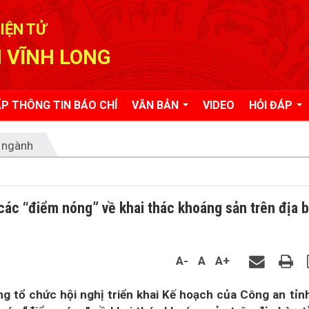
IỆN TỬ
 VĨNH LONG
P THÔNG TIN BÁO CHÍ
VĂN BẢN
VIDEO
HỎI ĐÁP
 ngành
 các “điểm nóng” về khai thác khoáng sản trên địa 
A-
A
A+
g tổ chức hội nghị triển khai Kế hoạch của Công an tỉn