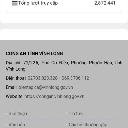
Tổng lượt truy cập
2,872,441
CÔNG AN TỈNH VĨNH LONG
Địa chỉ: 71/22A, Phó Cơ Điều, Phường Phước Hậu, tỉnh
Vĩnh Long
Điện thoại:
02703.823.328
-
069.3706.112
Email:
bientap.ca@vinhlong.gov.vn
Website:
https://congan.vinhlong.gov.vn
Giới thiệu
Tin tức
Văn bản
Câu hỏi thường gặp