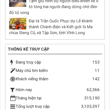
Tạm giữ hình sự người điều khiển xe ô
tô tông hai người đang dừng chờ đèn
đỏ tử vong
Đại tá Trần Quốc Phục dự Lễ khánh
thành Chánh điện và Kiết giới Si Ma
chùa Sleng Cũ, xã Tập Sơn, tỉnh Vĩnh Long
THỐNG KÊ TRUY CẬP
Đang truy cập
153
Máy chủ tìm kiếm
11
Khách viếng thăm
142
62,366
Hôm nay
Tháng hiện tại
315,190
Tổng lượt truy cập
3,103,397