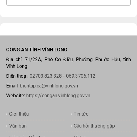
CÔNG AN TỈNH VĨNH LONG
Địa chỉ: 71/22A, Phó Cơ Điều, Phường Phước Hậu, tỉnh
Vĩnh Long
Điện thoại:
02703.823.328
-
069.3706.112
Email:
bientap.ca@vinhlong.gov.vn
Website:
https://congan.vinhlong.gov.vn
Giới thiệu
Tin tức
Văn bản
Câu hỏi thường gặp