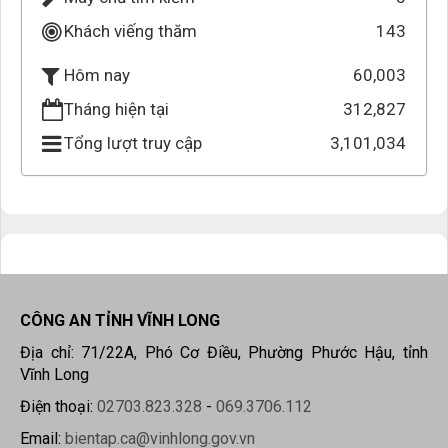
Khách viếng thăm
143
60,003
Hôm nay
Tháng hiện tại
312,827
Tổng lượt truy cập
3,101,034
CÔNG AN TỈNH VĨNH LONG
Địa chỉ: 71/22A, Phó Cơ Điều, Phường Phước Hậu, tỉnh
Vĩnh Long
Điện thoại:
02703.823.328
-
069.3706.112
Email:
bientap.ca@vinhlong.gov.vn