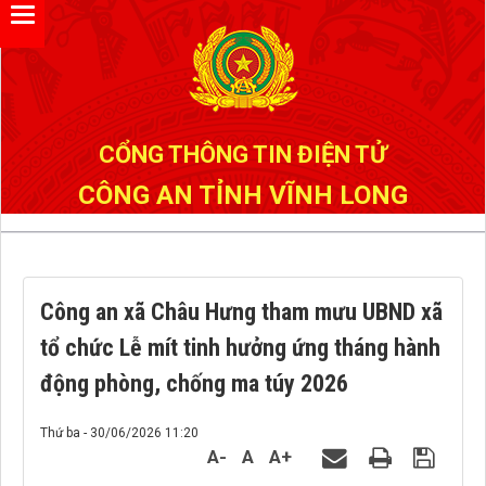
Đã kết nối EMC
CỔNG THÔNG TIN ĐIỆN TỬ
CÔNG AN TỈNH VĨNH LONG
Công an xã Châu Hưng tham mưu UBND xã
tổ chức Lễ mít tinh hưởng ứng tháng hành
động phòng, chống ma túy 2026
Thứ ba - 30/06/2026 11:20
A-
A
A+