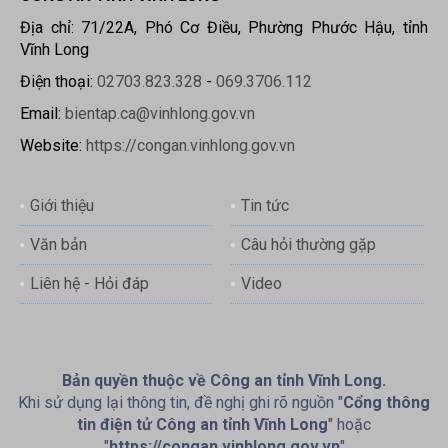
Địa chỉ: 71/22A, Phó Cơ Điều, Phường Phước Hậu, tỉnh
Vĩnh Long
Điện thoại:
02703.823.328
-
069.3706.112
Email:
bientap.ca@vinhlong.gov.vn
Website:
https://congan.vinhlong.gov.vn
Giới thiệu
Tin tức
Văn bản
Câu hỏi thường gặp
Liên hệ - Hỏi đáp
Video
Bản quyền thuộc về Công an tỉnh Vĩnh Long.
Khi sử dụng lại thông tin, đề nghị ghi rõ nguồn "
Cổng thông
tin điện tử Công an tỉnh Vĩnh Long
" hoặc
"
https://congan.vinhlong.gov.vn
"