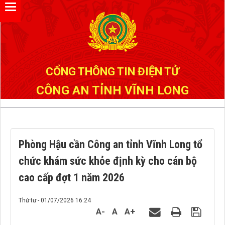
Đã kết nối EMC
CỔNG THÔNG TIN ĐIỆN TỬ
CÔNG AN TỈNH VĨNH LONG
Phòng Hậu cần Công an tỉnh Vĩnh Long tổ
chức khám sức khỏe định kỳ cho cán bộ
cao cấp đợt 1 năm 2026
Thứ tư - 01/07/2026 16:24
A-
A
A+