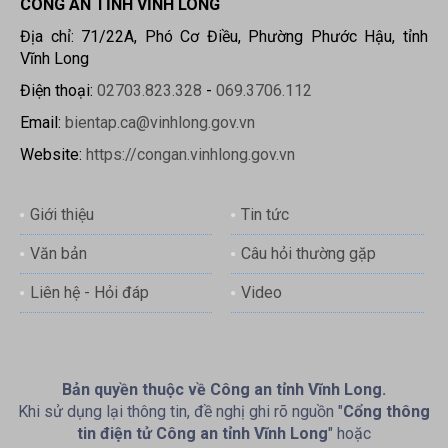
CÔNG AN TỈNH VĨNH LONG
Địa chỉ: 71/22A, Phó Cơ Điều, Phường Phước Hậu, tỉnh
Vĩnh Long
Điện thoại:
02703.823.328
-
069.3706.112
Email:
bientap.ca@vinhlong.gov.vn
Website:
https://congan.vinhlong.gov.vn
Giới thiệu
Tin tức
Văn bản
Câu hỏi thường gặp
Liên hệ - Hỏi đáp
Video
Bản quyền thuộc về Công an tỉnh Vĩnh Long.
Khi sử dụng lại thông tin, đề nghị ghi rõ nguồn "
Cổng thông
tin điện tử Công an tỉnh Vĩnh Long
" hoặc