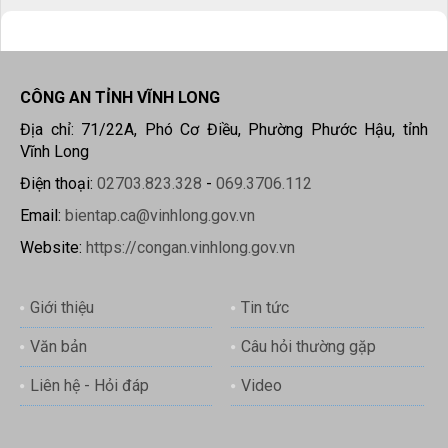
CÔNG AN TỈNH VĨNH LONG
Địa chỉ: 71/22A, Phó Cơ Điều, Phường Phước Hậu, tỉnh
Vĩnh Long
Điện thoại:
02703.823.328
-
069.3706.112
Email:
bientap.ca@vinhlong.gov.vn
Website:
https://congan.vinhlong.gov.vn
Giới thiệu
Tin tức
Văn bản
Câu hỏi thường gặp
Liên hệ - Hỏi đáp
Video