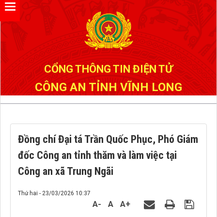
Đã kết nối EMC
CỔNG THÔNG TIN ĐIỆN TỬ
CÔNG AN TỈNH VĨNH LONG
Đồng chí Đại tá Trần Quốc Phục, Phó Giám
đốc Công an tỉnh thăm và làm việc tại
Công an xã Trung Ngãi
Thứ hai - 23/03/2026 10:37
A-
A
A+