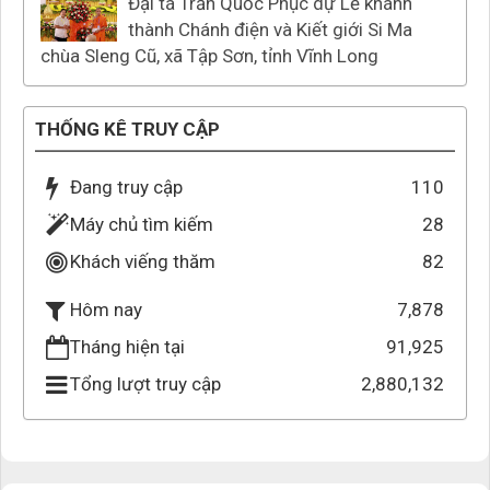
Đại tá Trần Quốc Phục dự Lễ khánh
thành Chánh điện và Kiết giới Si Ma
chùa Sleng Cũ, xã Tập Sơn, tỉnh Vĩnh Long
THỐNG KÊ TRUY CẬP
Đang truy cập
110
Máy chủ tìm kiếm
28
Khách viếng thăm
82
7,878
Hôm nay
Tháng hiện tại
91,925
Tổng lượt truy cập
2,880,132