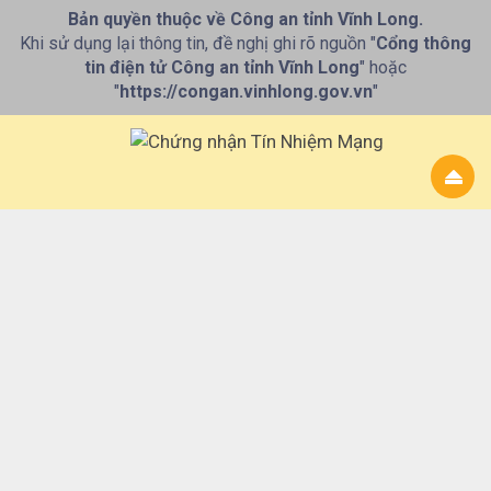
Bản quyền thuộc về Công an tỉnh Vĩnh Long.
Khi sử dụng lại thông tin, đề nghị ghi rõ nguồn "
Cổng thông
tin điện tử Công an tỉnh Vĩnh Long
" hoặc
"
https://congan.vinhlong.gov.vn
"