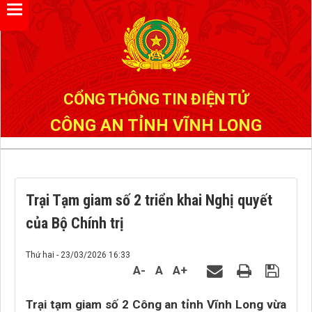
Đã kết nối EMC
CỔNG THÔNG TIN ĐIỆN TỬ
CÔNG AN TỈNH VĨNH LONG
Trại Tạm giam số 2 triển khai Nghị quyết
của Bộ Chính trị
Thứ hai - 23/03/2026 16:33
A-
A
A+
Trại tạm giam số 2 Công an tỉnh Vĩnh Long vừa